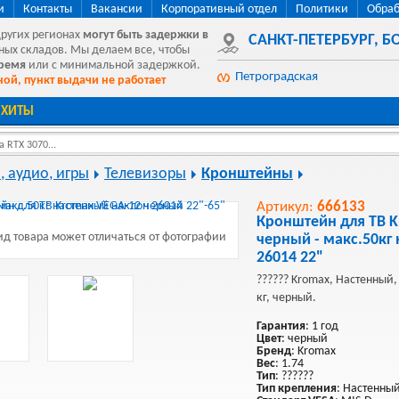
и
Контакты
Вакансии
Корпоративный отдел
Политики
Обраб
других регионах
могут быть
задержки в
САНКТ-ПЕТЕРБУРГ
,
БО
ных складов. Мы делаем все, чтобы
время
или с минимальной задержкой.
Петроградская
ой, пункт выдачи не работает
ХИТЫ
 RTX 3070...
, аудио, игры
Телевизоры
Кронштейны
Артикул:
666133
Кронштейн для ТВ 
д товара может отличаться от фотографии
черный - макс.50кг
26014 22"
?????? Kromax, Настенный,
кг, черный.
Гарантия
: 1 год
Цвет
: черный
Бренд
: Kromax
Вес
: 1.74
Тип
: ??????
Тип крепления
: Настенны