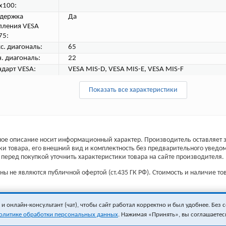
х100:
держка
Да
пления VESA
75:
с. диагональ:
65
. диагональ:
22
ндарт VESA:
VESA MIS-D, VESA MIS-E, VESA MIS-F
Показать все характеристики
ое описание носит информационный характер. Производитель оставляет з
ки товара, его внешний вид и комплектность без предварительного уведо
перед покупкой уточнить характеристики товара на сайте производителя.
ы не являются публичной офертой (ст.435 ГК РФ). Стоимость и наличие тов
 онлайн-консультант (чат), чтобы сайт работал корректно и был удобнее. Без с
олитике обработки персональных данных
. Нажимая «Принять», вы соглашаетес