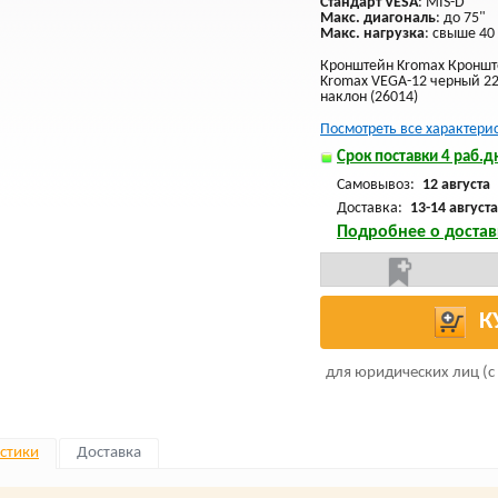
Стандарт VESA
: MIS-D
Макс. диагональ
: до 75"
Макс. нагрузка
: свыше 40 
Кронштейн Kromax Кроншт
Kromax VEGA-12 черный 22
наклон (26014)
Посмотреть все характери
Срок поставки 4 раб.дн
Самовывоз:
12 августа
Доставка:
13-14 августа
Подробнее о достав
К
для юридических лиц (с
стики
Доставка