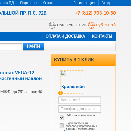
отка ПД
Партнеры
О нас
Регистрация
Вход
ЛЬШОЙ ПР. П.С. 92В
+7 (812) 703-10-50
Пон.-Птн. 10-20
Суб. 11-18
ОПЛАТА И ДОСТАВКА
КОНТАКТЫ
НАЙТИ
КУПИТЬ В 1 КЛИК
Kromax VEGA-12
 настенный наклон
 MIS-D, до 75", свыше 40
1
СМС о состоянии заказа
Я даю согласие на
обработку персональных
й
данных и ознакомлен с