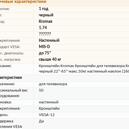
чевые характеристики
антия:
1 год
т:
черный
нд:
Kromax
1.74
??????
 крепления:
Настенный
ндарт VESA:
MIS-D
с. диагональ:
до 75"
с. нагрузка:
свыше 40 кг
сание:
Кронштейн Kromax Кронштейн для телевизора K
черный 22"-65" макс.50кг настенный наклон (26
актеристики
начение:
для телевизора
симальный вес
50
рудования:
ановка:
настенный
 крепления:
Кронштейн
ель:
VEGA-12
держка
Да
пления VESA