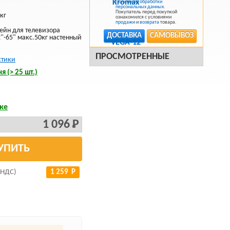
Политикой обработки
персональных данных
.
Покупатель перед покупкой
кг
ознакомился с условиями
продажи
и
возврата
товара.
ейн для телевизора
ДОСТАВКА
САМОВЫВОЗ
"-65" макс.50кг настенный
ПРОСМОТРЕННЫЕ
стики
я (> 25 шт.)
ке
1 096 Р
УПИТЬ
 НДС)
1 259 Р