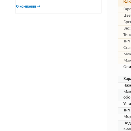
Клю
О компании →
Гар
Цве
Бре
Вес:
Тип:
Тип
Ста
Мак
Мак
Опи
Хар
Наз
Мак
обо
Уст
Тип
Мод
Под
кре