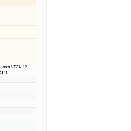
romax VEGA-12
014)