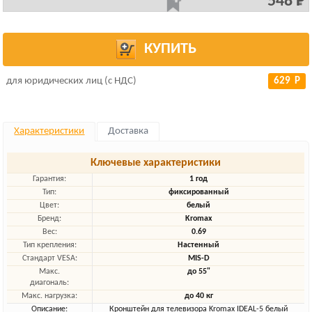
548 Р
КУПИТЬ
для юридических лиц (с НДС)
629 Р
Характеристики
Доставка
Ключевые характеристики
Гарантия:
1 год
Тип:
фиксированный
Цвет:
белый
Бренд:
Kromax
Вес:
0.69
Тип крепления:
Настенный
Стандарт VESA:
MIS-D
Макс.
до 55"
диагональ:
Макс. нагрузка:
до 40 кг
Описание:
Кронштейн для телевизора Kromax IDEAL-5 белый