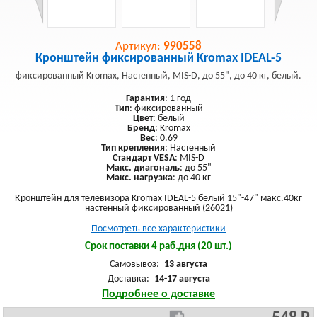
Артикул:
990558
Кронштейн фиксированный Kromax IDEAL-5
фиксированный Kromax, Настенный, MIS-D, до 55", до 40 кг, белый.
Гарантия
: 1 год
Тип
: фиксированный
Цвет
: белый
Бренд
: Kromax
Вес
: 0.69
Тип крепления
: Настенный
Стандарт VESA
: MIS-D
Макс. диагональ
: до 55"
Макс. нагрузка
: до 40 кг
Кронштейн для телевизора Kromax IDEAL-5 белый 15"-47" макс.40кг
настенный фиксированный (26021)
Посмотреть все характеристики
Срок поставки 4 раб.дня (20 шт.)
Самовывоз:
13 августа
Доставка:
14-17 августа
Подробнее о доставке