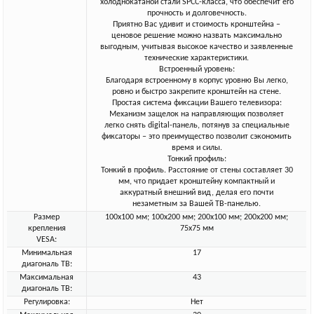
холоднокатаной стали SPCC-класса, что обеспечит его
прочность и долговечность.
Приятно Вас удивит и стоимость кронштейна –
ценовое решение можно назвать максимально
выгодным, учитывая высокое качество и заявленные
технические характеристики.
Встроенный уровень:
Благодаря встроенному в корпус уровню Вы легко,
ровно и быстро закрепите кронштейн на стене.
Простая система фиксации Вашего телевизора:
Механизм защелок на направляющих позволяет
легко снять digital-панель, потянув за специальные
фиксаторы – это преимущество позволит сэкономить
время и силы.
Тонкий профиль:
Тонкий в профиль. Расстояние от стены составляет 30
мм, что придает кронштейну компактный и
аккуратный внешний вид, делая его почти
незаметным за Вашей ТВ-панелью.
Размер
100x100 мм; 100x200 мм; 200x100 мм; 200x200 мм;
крепления
75x75 мм
VESA:
Минимальная
17
диагональ ТВ:
Максимальная
43
диагональ ТВ:
Регулировка:
Нет