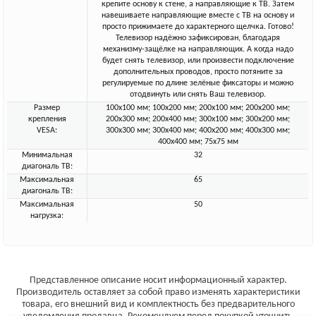
крепите основу к стене, а направляющие к ТВ. Затем
навешиваете направляющие вместе с ТВ на основу и
просто прижимаете до характерного щелчка. Готово!
Телевизор надёжно зафиксирован, благодаря
механизму-защёлке на направляющих. А когда надо
будет снять телевизор, или произвести подключение
дополнительных проводов, просто потяните за
регулируемые по длине зелёные фиксаторы и можно
отодвинуть или снять Ваш телевизор.
Размер
100x100 мм; 100x200 мм; 200x100 мм; 200x200 мм;
крепления
200x300 мм; 200x400 мм; 300x100 мм; 300x200 мм;
VESA:
300x300 мм; 300x400 мм; 400x200 мм; 400x300 мм;
400x400 мм; 75x75 мм
Минимальная
32
диагональ ТВ:
Максимальная
65
диагональ ТВ:
Максимальная
50
нагрузка:
Представленное описание носит информационный характер.
Производитель оставляет за собой право изменять характеристики
товара, его внешний вид и комплектность без предварительного