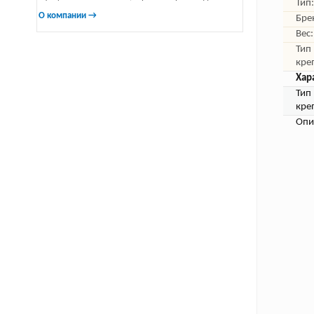
Тип:
О компании →
Бре
Вес:
Тип
кре
Хар
Тип
кре
Опи