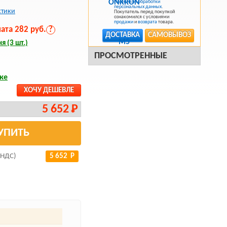
Политикой обработки
персональных данных
.
стики
Покупатель перед покупкой
ознакомился с условиями
продажи
и
возврата
товара.
та 282 руб.
?
ДОСТАВКА
САМОВЫВОЗ
я (3 шт.)
ПРОСМОТРЕННЫЕ
ке
ХОЧУ ДЕШЕВЛЕ
5 652 Р
УПИТЬ
 НДС)
5 652 Р