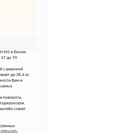
N M5 в белом
 37 до 70
ей с широкой
ает до 36,4 кг.
ности Вам и
 самых
и поворота,
 горизонтали.
нштейн станет
отренных
 200x200,