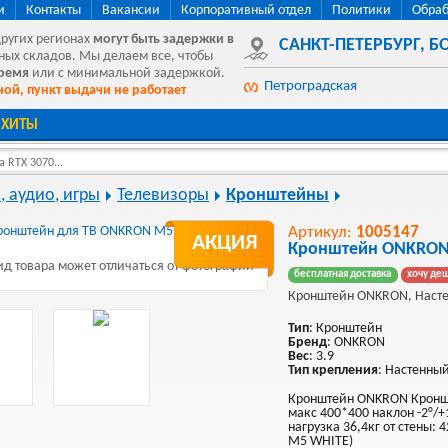
и
Контакты
Вакансии
Корпоративный отдел
Политики
Обраб
других регионах
могут быть
задержки в
САНКТ-ПЕТЕРБУРГ
,
БО
ных складов. Мы делаем все, чтобы
время
или с минимальной задержкой.
Петроградская
ой, пункт выдачи не работает
ХИТЫ
 RTX 3070...
, аудио, игры
Телевизоры
Кронштейны
Артикул:
1005147
АКЦИЯ
Кронштейн ONKRON
д товара может отличаться от фотографии
бесплатная доставка
хочу де
Кронштейн ONKRON, Наст
Тип
: Кронштейн
Бренд
: ONKRON
Вес
: 3.9
Тип крепления
: Настенны
Кронштейн ONKRON Кронш
макс 400*400 наклон -2°/+
нагрузка 36,4кг от стены:
M5 WHITE)