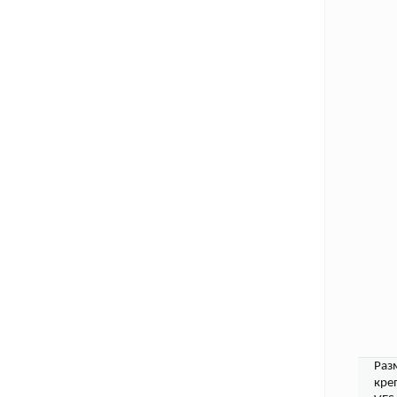
Раз
кре