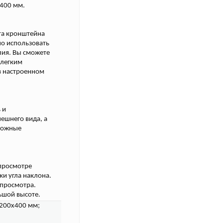
x400 мм.
та кронштейна
но использовать
лия. Вы сможете
 легким
в настроенном
 и
нешнего вида, а
можные
просмотре
ки угла наклона.
 просмотра.
ьшой высоте.
 200x400 мм;