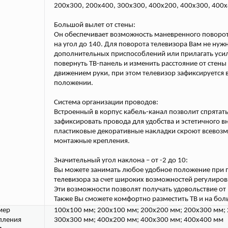
200x300, 200x400, 300x300, 400x200, 400x300, 400
Большой вылет от стены:
Он обеспечивает возможность маневренного поворо
на угол до 140. Для поворота телевизора Вам не нуж
дополнительных приспособлений или прилагать уси
повернуть ТВ-панель и изменить расстояние от стены
движением руки, при этом телевизор зафиксируется 
положении.
Система организации проводов:
Встроенный в корпус кабель-канал позволит спрятать
зафиксировать провода для удобства и эстетичного в
пластиковые декоративные накладки скроют всевоз
монтажные крепления.
Значительный угол наклона – от -2 до 10:
Вы можете занимать любое удобное положение при 
телевизора за счет широких возможностей регулиров
Эти возможности позволят получать удовольствие от
Также Вы сможете комфортно разместить ТВ и на бол
мер
100x100 мм; 200x100 мм; 200x200 мм; 200x300 мм;
пления
300x300 мм; 400x200 мм; 400x300 мм; 400x400 мм