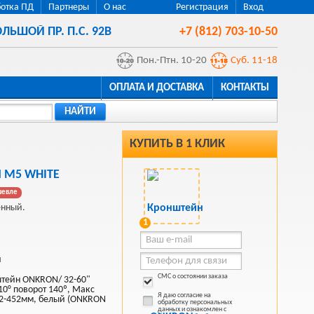
отка ПД
Партнеры
О нас
Регистрация
Вход
ЛЬШОЙ ПР. П.С. 92В
+7 (812) 703-10-50
Пон.-Птн. 10-20
Суб. 11-18
ОПЛАТА И ДОСТАВКА
КОНТАКТЫ
НАЙТИ
КУПИТЬ В 1 КЛИК
 M5 WHITE
шевле
енный.
1
й
СМС о состоянии заказа
тейн ONKRON/ 32-60"
10° поворот 140º, Макс
Я даю согласие на
 42-452мм, белый (ONKRON
обработку персональных
данных и ознакомлен с