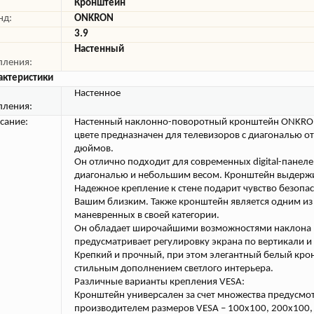
Кронштейн
нд:
ONKRON
3.9
Настенный
пления:
актеристики
Настенное
пления:
сание:
Настенный наклонно-поворотный кронштейн ONKRO
цвете предназначен для телевизоров с диагональю от
дюймов.
Он отлично подходит для современных digital-панел
диагональю и небольшим весом. Кронштейн выдержив
Надежное крепление к стене подарит чувство безопас
Вашим близким. Также кронштейн является одним из
маневренных в своей категории.
Он обладает широчайшими возможностями наклона 
предусматривает регулировку экрана по вертикали и
Крепкий и прочный, при этом элегантный белый кро
стильным дополнением светлого интерьера.
Различные варианты крепления VESA:
Кронштейн универсален за счет множества предусм
производителем размеров VESA – 100x100, 200x100,