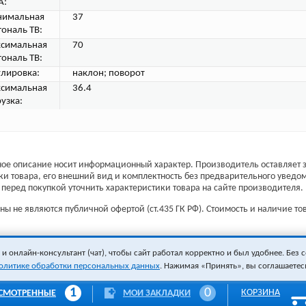
A:
имальная
37
гональ ТВ:
симальная
70
гональ ТВ:
улировка:
наклон; поворот
симальная
36.4
рузка:
ое описание носит информационный характер. Производитель оставляет з
ки товара, его внешний вид и комплектность без предварительного уведо
перед покупкой уточнить характеристики товара на сайте производителя.
ы не являются публичной офертой (ст.435 ГК РФ). Стоимость и наличие тов
 онлайн-консультант (чат), чтобы сайт работал корректно и был удобнее. Без с
олитике обработки персональных данных
. Нажимая «Принять», вы соглашаетес
1
0
КОРЗИНА
СМОТРЕННЫЕ
МОИ ЗАКЛАДКИ