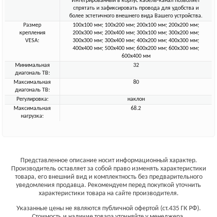
Интегрированный в корпус кабель-канал позволяет
спрятать и зафиксировать провода для удобства и
более эстетичного внешнего вида Вашего устройства.
Размер
100x100 мм; 100x200 мм; 200x100 мм; 200x200 мм;
крепления
200x300 мм; 200x400 мм; 300x100 мм; 300x200 мм;
VESA:
300x300 мм; 300x400 мм; 400x200 мм; 400x300 мм;
400x400 мм; 500x400 мм; 600x200 мм; 600x300 мм;
600x400 мм
Минимальная
32
диагональ ТВ:
Максимальная
80
диагональ ТВ:
Регулировка:
наклон
Максимальная
68.2
нагрузка:
Представленное описание носит информационный характер.
Производитель оставляет за собой право изменять характеристики
товара, его внешний вид и комплектность без предварительного
уведомления продавца. Рекомендуем перед покупкой уточнить
характеристики товара на сайте производителя.
Указанные цены не являются публичной офертой (ст.435 ГК РФ).
Стоимость и наличие товара уточняйте у менеджера.