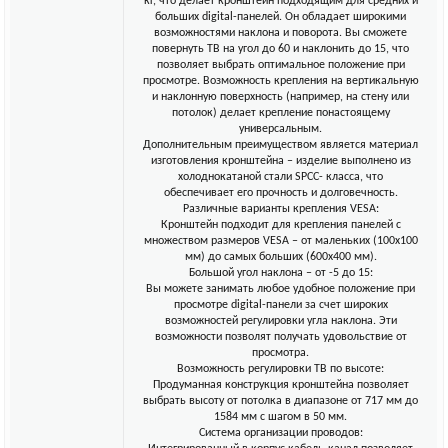
кг, что делает кронштейн подходящим для средних и
больших digital-панелей. Он обладает широкими
возможностями наклона и поворота. Вы сможете
повернуть ТВ на угол до 60 и наклонить до 15, что
позволяет выбрать оптимальное положение при
просмотре. Возможность крепления на вертикальную
и наклонную поверхность (например, на стену или
потолок) делает крепление понастоящему
универсальным.
Дополнительным преимуществом является материал
изготовления кронштейна – изделие выполнено из
холоднокатаной стали SPCC- класса, что
обеспечивает его прочность и долговечность.
Различные варианты крепления VESA:
Кронштейн подходит для крепления панелей с
множеством размеров VESA – от маленьких (100x100
мм) до самых больших (600x400 мм).
Большой угол наклона – от -5 до 15:
Вы можете занимать любое удобное положение при
просмотре digital-панели за счет широких
возможностей регулировки угла наклона. Эти
возможности позволят получать удовольствие от
просмотра.
Возможность регулировки ТВ по высоте:
Продуманная конструкция кронштейна позволяет
выбрать высоту от потолка в диапазоне от 717 мм до
1584 мм с шагом в 50 мм.
Система организации проводов: