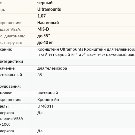
т:
черный
нд:
Ultramounts
1.07
 крепления:
Настенный
ндарт VESA:
MIS-D
с. диагональ:
до 55"
с. нагрузка:
до 40 кг
сание:
Кронштейн Ultramounts Кронштейн для телевизора
UM 831T черный 23"-42" макс.35кг настенный нак
актеристики
начение:
для телевизора
симальный
35
рудования:
ановка:
настенный
 крепления:
Кронштейн
ель:
UM831T
держка
Да
пления VESA
х100:
держка
Да