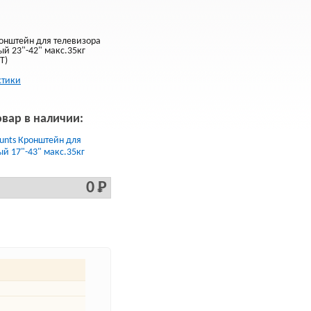
онштейн для телевизора
ый 23"-42" макс.35кг
T)
стики
овар в наличии:
unts Кронштейн для
й 17"-43" макс.35кг
0 Р