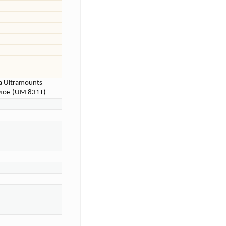
 Ultramounts
лон (UM 831T)