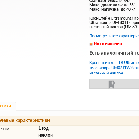
Стандарт VESA
: MIS-D
Макс. диагональ
: до 55"
Макс. нагрузка
: до 40 кг
Кронштейн Ultramounts Кр
Ultramounts UM 831T черн
настенный наклон (UM 831
Посмотреть все характери
Нет в наличии
Есть аналогичный т
Кронштейн для ТВ Ultramo
телевизора UM831TW белы
настенный наклон
стики
чевые характеристики
антия:
1 год
наклон