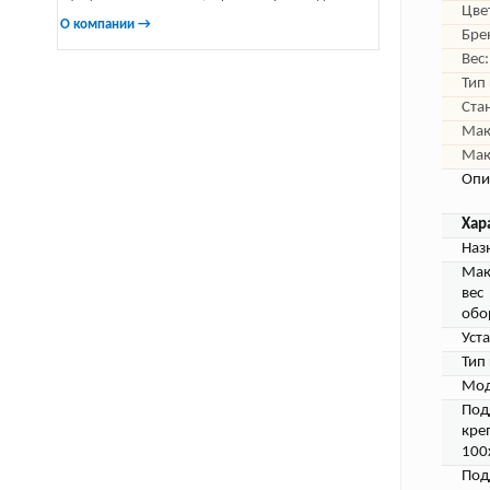
Цве
О компании →
Бре
Вес:
Тип
Ста
Мак
Мак
Опи
Хар
Наз
Мак
вес
обо
Уст
Тип
Мод
Под
кре
100
Под