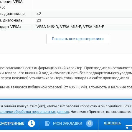
пления VESA
75:
с. диагональ:
42
. диагональ:
23
ндарт VESA:
VESA MIS-D, VESA MIS-E, VESA MIS-F
Показать все характеристики
ое описание носит информационный характер. Производитель оставляет з
ки товара, его внешний вид и комплектность без предварительного уведо
перед покупкой уточнить характеристики товара на сайте производителя.
ы не являются публичной офертой (ст.435 ГК РФ). Стоимость и наличие тов
 онлайн-консультант (чат), чтобы сайт работал корректно и был удобнее. Без с
олитике обработки персональных данных
. Нажимая «Принять», вы соглашаетес
1
0
КОРЗИНА
СМОТРЕННЫЕ
МОИ ЗАКЛАДКИ