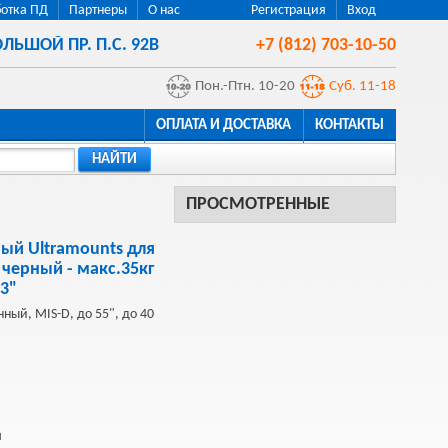
отка ПД
Партнеры
О нас
Регистрация
Вход
ЛЬШОЙ ПР. П.С. 92В
+7 (812) 703-10-50
Пон.-Птн. 10-20
Суб. 11-18
ОПЛАТА И ДОСТАВКА
КОНТАКТЫ
НАЙТИ
ПРОСМОТРЕННЫЕ
ый Ultramounts для
черный - макс.35кг
3"
нный, MIS-D, до 55", до 40
й