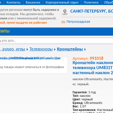
и
Контакты
Вакансии
Корпоративный отдел
Политики
Обраб
других регионах
могут быть
задержки в
САНКТ-ПЕТЕРБУРГ
,
БО
ных складов. Мы делаем все, чтобы
время
или с минимальной задержкой.
Петроградская
ой, пункт выдачи не работает
ХИТЫ
 RTX 3070...
, аудио, игры
Телевизоры
Кронштейны
Артикул:
991018
Кронштейн наклонн
д товара может отличаться от фотографии
телевизора UM831T 
настенный наклон 2
наклон Ultramounts, Насте
кг, черный.
Гарантия
: 1 год
Тип
: наклон
Цвет
: черный
Бренд
: Ultramounts
Вес
: 1.07
Тип крепления
: Настенны