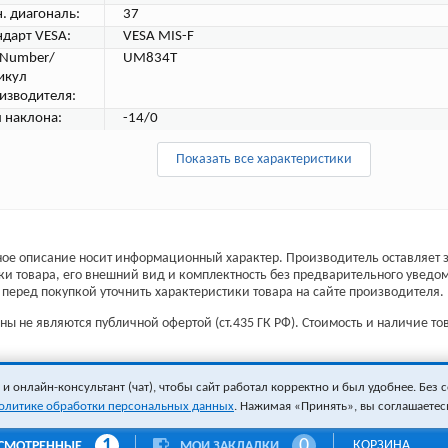
. диагональ:
37
ндарт VESA:
VESA MIS-F
tNumber/
UM834T
икул
изводителя:
л наклона:
-14/0
Показать все характеристики
ое описание носит информационный характер. Производитель оставляет з
ки товара, его внешний вид и комплектность без предварительного уведо
перед покупкой уточнить характеристики товара на сайте производителя.
ы не являются публичной офертой (ст.435 ГК РФ). Стоимость и наличие тов
 онлайн-консультант (чат), чтобы сайт работал корректно и был удобнее. Без с
олитике обработки персональных данных
. Нажимая «Принять», вы соглашаетес
1
0
КОРЗИНА
СМОТРЕННЫЕ
МОИ ЗАКЛАДКИ