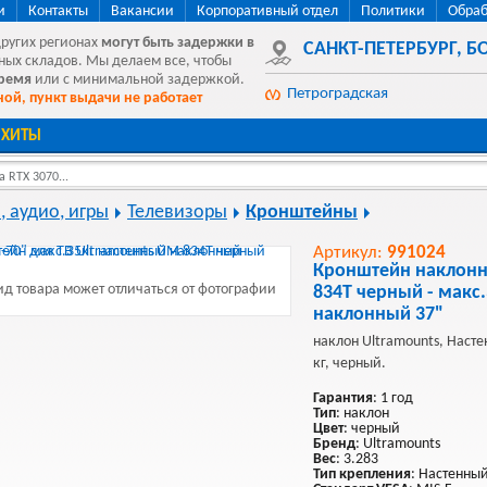
и
Контакты
Вакансии
Корпоративный отдел
Политики
Обраб
других регионах
могут быть
задержки в
САНКТ-ПЕТЕРБУРГ
,
БО
ных складов. Мы делаем все, чтобы
время
или с минимальной задержкой.
Петроградская
ой, пункт выдачи не работает
ХИТЫ
 RTX 3070...
, аудио, игры
Телевизоры
Кронштейны
Артикул:
991024
Кронштейн наклонн
д товара может отличаться от фотографии
834T черный - макс
наклонный 37"
наклон Ultramounts, Настен
кг, черный.
Гарантия
: 1 год
Тип
: наклон
Цвет
: черный
Бренд
: Ultramounts
Вес
: 3.283
Тип крепления
: Настенны