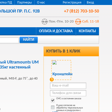
отка ПД
Партнеры
О нас
Регистрация
Вход
ЛЬШОЙ ПР. П.С. 92В
+7 (812) 703-10-50
Пон.-Птн. 10-20
Суб. 11-18
ОПЛАТА И ДОСТАВКА
КОНТАКТЫ
НАЙТИ
КУПИТЬ В 1 КЛИК
ый Ultramounts UM
.35кг настенный
ный, MIS-F, до 75", до 40
1
СМС о состоянии заказа
Я даю согласие на
обработку персональных
й
данных и ознакомлен с