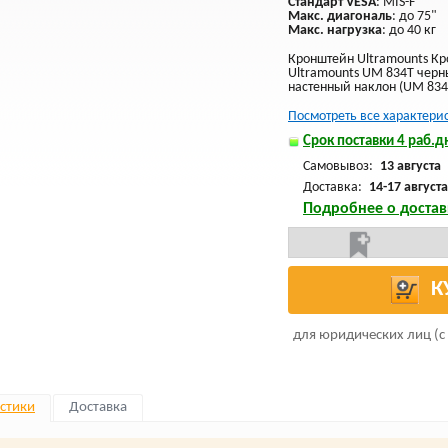
Стандарт VESA
: MIS-F
Макс. диагональ
: до 75"
Макс. нагрузка
: до 40 кг
Кронштейн Ultramounts Кр
Ultramounts UM 834T черн
настенный наклон (UM 834
Посмотреть все характери
Срок поставки 4 раб.дн
Самовывоз:
13 августа
Доставка:
14-17 августа
Подробнее о достав
К
для юридических лиц (с
стики
Доставка