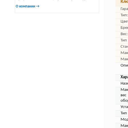
Клю
О компании →
Гар
Тип:
Цве
Бре
Вес:
Тип
Ста
Мак
Мак
Опи
Хар
Наз
Мак
вес
обо
Уст
Тип
Мод
Мак