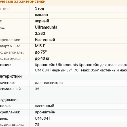
чевые характеристики
антия:
1 год
наклон
т:
черный
нд:
Ultramounts
3.283
 крепления:
Настенный
ндарт VESA:
MIS-F
с. диагональ:
до 75"
с. нагрузка:
до 40 кг
сание:
Кронштейн Ultramounts Кронштейн для телевизора
UM 834T черный 37"-70" макс.35кг настенный нак
актеристики
начение:
для телевизора
симальный
35
рудования:
ановка:
настенный
 крепления:
Кронштейн
ель:
UM834T
с. диагональ:
75