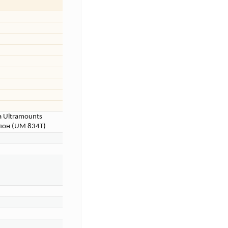
 Ultramounts
лон (UM 834T)