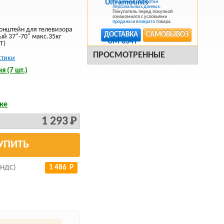
Политикой обработки
персональных данных
.
Покупатель перед покупкой
ознакомился с условиями
продажи
и
возврата
товара.
онштейн для телевизора
ДОСТАВКА
САМОВЫВОЗ
ый 37"-70" макс.35кг
T)
ПРОСМОТРЕННЫЕ
стики
я (7 шт.)
ке
1 293 Р
УПИТЬ
 НДС)
1 486 Р