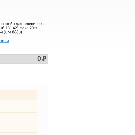
й
онштейн для телевизора
ый 13"-42" макс.20кг
он (UM 866B)
стики
0 Р