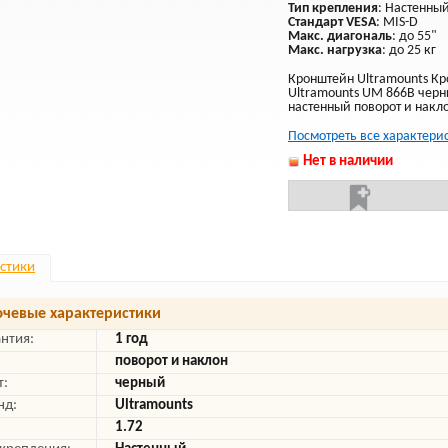
Тип крепления
: Настенны
Стандарт VESA
: MIS-D
Макс. диагональ
: до 55"
Макс. нагрузка
: до 25 кг
Кронштейн Ultramounts Кр
Ultramounts UM 866B черн
настенный поворот и накл
Посмотреть все характери
Нет в наличии
стики
чевые характеристики
антия:
1 год
поворот и наклон
т:
черный
нд:
Ultramounts
1.72