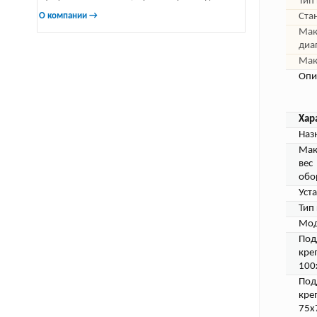
Тип
О компании →
Ста
Мак
диа
Мак
Опи
Хар
Наз
Мак
вес
обо
Уст
Тип
Мод
Под
кре
100
Под
кре
75х