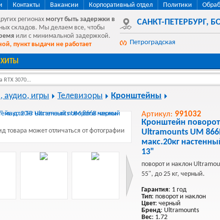
и
Контакты
Вакансии
Корпоративный отдел
Политики
Обраб
других регионах
могут быть
задержки в
САНКТ-ПЕТЕРБУРГ
,
БО
ных складов. Мы делаем все, чтобы
время
или с минимальной задержкой.
Петроградская
ой, пункт выдачи не работает
ХИТЫ
 RTX 3070...
, аудио, игры
Телевизоры
Кронштейны
Артикул:
991032
Кронштейн поворо
д товара может отличаться от фотографии
Ultramounts UM 866
макс.20кг настенны
13"
поворот и наклон Ultramou
55", до 25 кг, черный.
Гарантия
: 1 год
Тип
: поворот и наклон
Цвет
: черный
Бренд
: Ultramounts
Вес
: 1.72