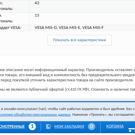
с.
42
гональ:
.
15
гональ:
ндарт VESA:
VESA MIS-D, VESA MIS-E, VESA MIS-F
Показать все характеристики
ое описание носит информационный характер. Производитель оставляет з
ки товара, его внешний вид и комплектность без предварительного уведо
перед покупкой уточнить характеристики товара на сайте производителя.
ы не являются публичной офертой (ст.435 ГК РФ). Стоимость и наличие тов
 онлайн-консультант (чат), чтобы сайт работал корректно и был удобнее. Без с
олитике обработки персональных данных
. Нажимая «Принять», вы соглашаетес
1
0
КОРЗИНА
СМОТРЕННЫЕ
МОИ ЗАКЛАДКИ