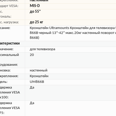
 крепления:
Настенный
ндарт VESA:
MIS-D
с.
до 55"
гональ:
с. нагрузка:
до 25 кг
сание:
Кронштейн Ultramounts Кронштейн для телевизора
866B черный 13"-42" макс.20кг настенный поворот
866B)
актеристики
начение:
для телевизора
симальный
20
рудования:
ановка:
настенный
 крепления:
Кронштейн
ель:
UM866B
держка
Да
пления VESA
х100:
держка
Да
пления VESA
75: