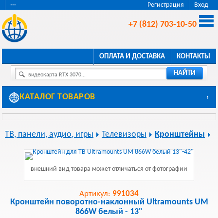
···
Регистрация
Вход
+7 (812) 703-10-50
ОПЛАТА И ДОСТАВКА
КОНТАКТЫ
НАЙТИ
видеокарта RTX 3070...
КАТАЛОГ ТОВАРОВ
›
ТВ, панели, аудио, игры
Телевизоры
Кронштейны
внешний вид товара может отличаться от фотографии
Артикул:
991034
Кронштейн поворотно-наклонный Ultramounts UM
866W белый - 13"