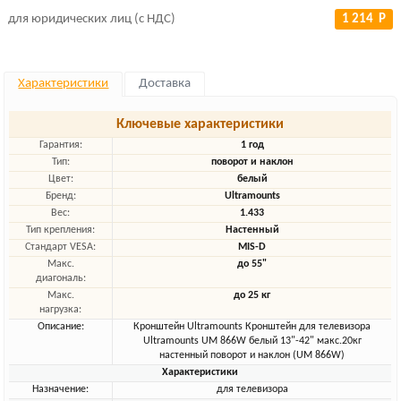
для юридических лиц (с НДС)
1 214 Р
Характеристики
Доставка
Ключевые характеристики
Гарантия:
1 год
Тип:
поворот и наклон
Цвет:
белый
Бренд:
Ultramounts
Вес:
1.433
Тип крепления:
Настенный
Стандарт VESA:
MIS-D
Макс.
до 55"
диагональ:
Макс.
до 25 кг
нагрузка:
Описание:
Кронштейн Ultramounts Кронштейн для телевизора
Ultramounts UM 866W белый 13"-42" макс.20кг
настенный поворот и наклон (UM 866W)
Характеристики
Назначение:
для телевизора