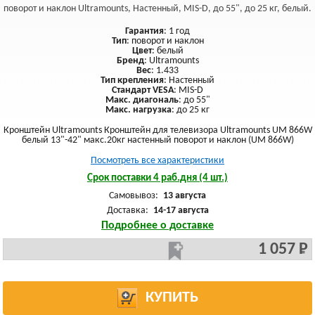
поворот и наклон Ultramounts, Настенный, MIS-D, до 55", до 25 кг, белый.
Гарантия
: 1 год
Тип
: поворот и наклон
Цвет
: белый
Бренд
: Ultramounts
Вес
: 1.433
Тип крепления
: Настенный
Стандарт VESA
: MIS-D
Макс. диагональ
: до 55"
Макс. нагрузка
: до 25 кг
Кронштейн Ultramounts Кронштейн для телевизора Ultramounts UM 866W
белый 13"-42" макс.20кг настенный поворот и наклон (UM 866W)
Посмотреть все характеристики
Срок поставки 4 раб.дня (4 шт.)
Самовывоз:
13 августа
Доставка:
14-17 августа
Подробнее о доставке
1 057 Р
КУПИТЬ