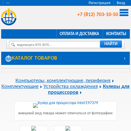
···
Регистрация
Вход
+7 (812) 703-10-50
ОПЛАТА И ДОСТАВКА
КОНТАКТЫ
НАЙТИ
видеокарта RTX 3070...
КАТАЛОГ ТОВАРОВ
›
Компьютеры, комплектующие, периферия
Комплектующие
Устройства охлаждения
Кулеры для
процессоров
внешний вид товара может отличаться от фотографии