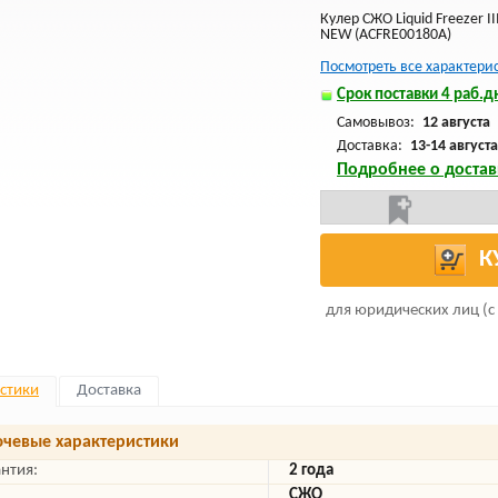
Кулер СЖО Liquid Freezer I
NEW (ACFRE00180A)
Посмотреть все характери
Срок поставки 4 раб.дн
Самовывоз:
12 августа
Доставка:
13-14 августа
Подробнее о достав
К
для юридических лиц (с
стики
Доставка
чевые характеристики
антия:
2 года
СЖО