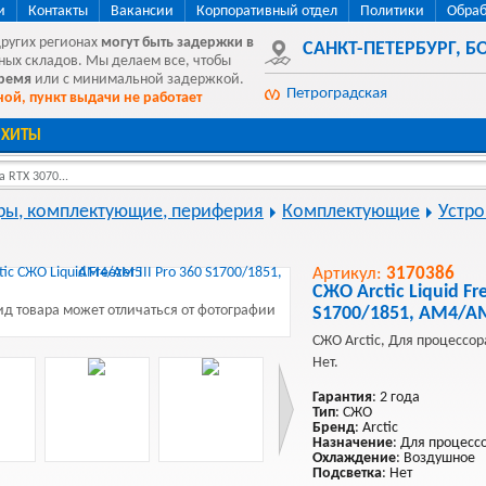
и
Контакты
Вакансии
Корпоративный отдел
Политики
Обраб
других регионах
могут быть
задержки в
САНКТ-ПЕТЕРБУРГ
,
БО
ных складов. Мы делаем все, чтобы
время
или с минимальной задержкой.
Петроградская
ой, пункт выдачи не работает
ХИТЫ
 RTX 3070...
ы, комплектующие, периферия
Комплектующие
Устр
Артикул:
3170386
СЖО Arctic Liquid Fre
д товара может отличаться от фотографии
S1700/1851, AM4/A
СЖО Arctic, Для процессор
Нет.
Гарантия
: 2 года
Тип
: СЖО
Бренд
: Arctic
Назначение
: Для процесс
Охлаждение
: Воздушное
Подсветка
: Нет