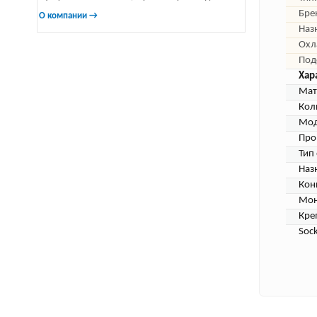
Бре
О компании →
Наз
Охл
Под
Хар
Мат
Кол
Мод
Про
Тип
Наз
Кон
Мон
Кре
Sock