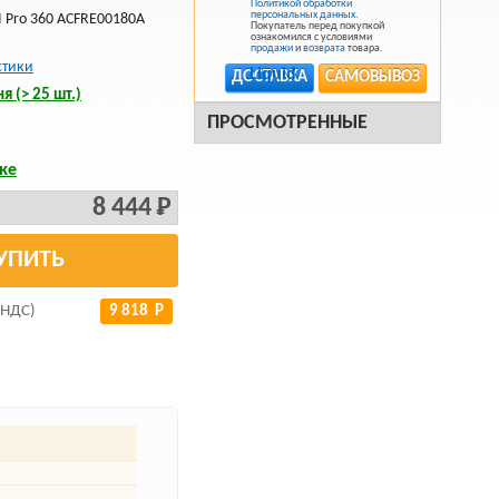
Политикой обработки
персональных данных
.
II Pro 360 ACFRE00180A
Покупатель перед покупкой
ознакомился с условиями
продажи
и
возврата
товара.
стики
ДОСТАВКА
САМОВЫВОЗ
я (> 25 шт.)
ПРОСМОТРЕННЫЕ
ке
8 444 Р
УПИТЬ
 НДС)
9 818 Р