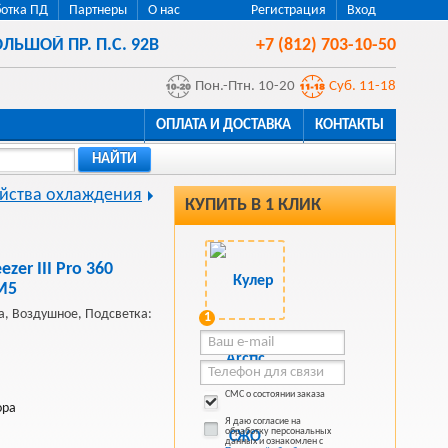
отка ПД
Партнеры
О нас
Регистрация
Вход
ЛЬШОЙ ПР. П.С. 92В
+7 (812) 703-10-50
Пон.-Птн. 10-20
Суб. 11-18
ОПЛАТА И ДОСТАВКА
КОНТАКТЫ
НАЙТИ
ойства охлаждения
КУПИТЬ В 1 КЛИК
ezer III Pro 360
M5
а, Воздушное, Подсветка:
1
СМС о состоянии заказа
ора
Я даю согласие на
обработку персональных
данных и ознакомлен с