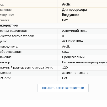
нд:
Arctic
начение:
Для процессора
аждение:
Воздушное
светка:
Нет
актеристики
ериал радиатора:
Алюминий медь
ичество вентиляторов:
3
ель:
ACFRE00180A
изводитель:
Arctic
 оборудования:
СЖО
начение:
Процессорный
нектор:
Питание вентилятора проце
тажный размер вентилятора (мм):
120
пление:
Зависит от сокета
et 775:
Нет
Показать все характеристики