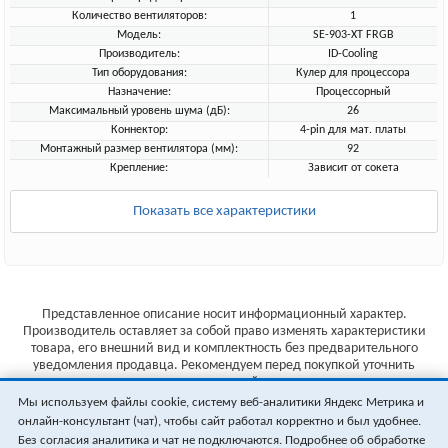
Количество вентиляторов:
1
Модель:
SE-903-XT FRGB
Производитель:
ID-Cooling
Тип оборудования:
Кулер для процессора
Назначение:
Процессорный
Максимальный уровень шума (дБ):
26
Коннектор:
4-pin для мат. платы
Монтажный размер вентилятора (мм):
92
Крепление:
Зависит от сокета
Показать все характеристики
Представленное описание носит информационный характер.
Производитель оставляет за собой право изменять характеристики
товара, его внешний вид и комплектность без предварительного
уведомления продавца. Рекомендуем перед покупкой уточнить
характеристики товара на сайте производителя.
Мы используем файлы cookie, систему веб-аналитики Яндекс Метрика и
Указанные цены не являются публичной офертой (ст.435 ГК РФ).
онлайн-консультант (чат), чтобы сайт работал корректно и был удобнее.
Стоимость и наличие товара уточняйте у менеджера.
Без согласия аналитика и чат не подключаются. Подробнее об обработке