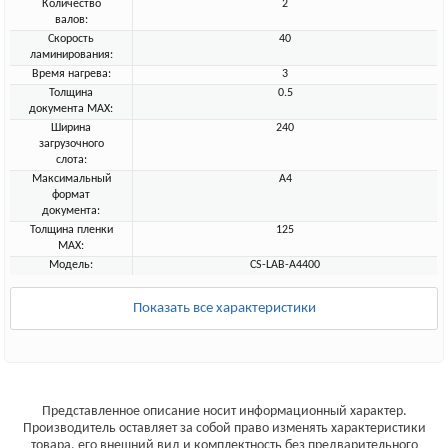
Количество
2
валов:
Скорость
40
ламинирования:
Время нагрева:
3
Толщина
0.5
документа MAX:
Ширина
240
загрузочного
слота:
Максимальный
A4
формат
документа:
Толщина пленки
125
MAX:
Модель:
CS-LAB-A4400
Показать все характеристики
Представленное описание носит информационный характер.
Производитель оставляет за собой право изменять характеристики
товара, его внешний вид и комплектность без предварительного