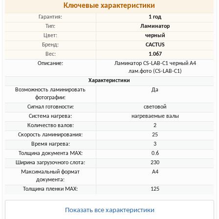
Ключевые характеристики
Гарантия:
1 год
Тип:
Ламинатор
Цвет:
черный
Бренд:
CACTUS
Вес:
1.067
Описание:
Ламинатор CS-LAB-C1 черный A4
лам.фото (CS-LAB-C1)
Характеристики
Возможность ламинировать
Да
фотографии:
Сигнал готовности:
световой
Система нагрева:
нагреваемые валы
Количество валов:
2
Скорость ламинирования:
25
Время нагрева:
3
Толщина документа MAX:
0.6
Ширина загрузочного слота:
230
Максимальный формат
A4
документа:
Толщина пленки MAX:
125
Показать все характеристики