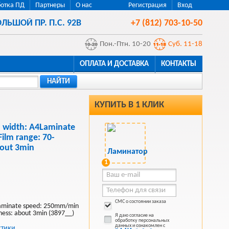
отка ПД
Партнеры
О нас
Регистрация
Вход
ЛЬШОЙ ПР. П.С. 92В
+7 (812) 703-10-50
Пон.-Птн. 10-20
Суб. 11-18
ОПЛАТА И ДОСТАВКА
КОНТАКТЫ
НАЙТИ
КУПИТЬ В 1 КЛИК
 width: A4Laminate
lm range: 70-
bout 3min
1
СМС о состоянии заказа
Laminate speed: 250mm/min
ness: about 3min (3897__)
Я даю согласие на
обработку персональных
данных и ознакомлен с
стики