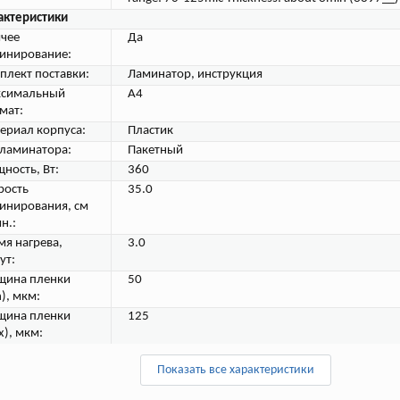
актеристики
ячее
Да
инирование:
плект поставки:
Ламинатор, инструкция
симальный
A4
мат:
ериал корпуса:
Пластик
 ламинатора:
Пакетный
ность, Вт:
360
рость
35.0
инирования, см
н.:
мя нагрева,
3.0
ут:
щина пленки
50
), мкм:
щина пленки
125
x), мкм:
Показать все характеристики