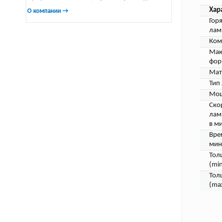
Хар
О компании →
Гор
лам
Ком
Мак
фор
Мат
Тип
Мощ
Ско
лам
в ми
Вре
мин
Тол
(min
Тол
(ma