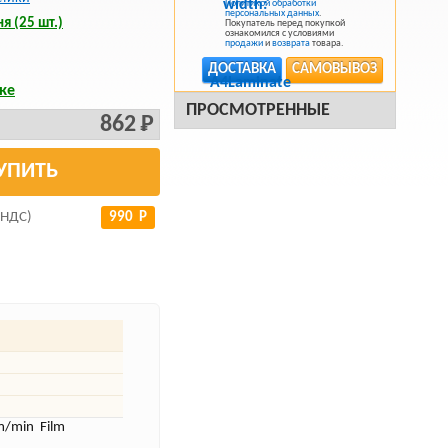
Политикой обработки
персональных данных
.
я (25 шт.)
Покупатель перед покупкой
ознакомился с условиями
продажи
и
возврата
товара.
ДОСТАВКА
САМОВЫВОЗ
ке
ПРОСМОТРЕННЫЕ
862 Р
УПИТЬ
 НДС)
990 Р
m/min Film