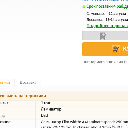
Срок поставки 4 раб.дн
Самовывоз:
12 августа
Доставка:
13-14 августа
Подробнее о достав
К
для юридических лиц (с
стики
Доставка
чевые характеристики
антия:
1 год
Ламинатор
нд:
DELI
сание:
Ламинатор Film width: A4Laminate speed: 250m
range: 70-125mic Thickness: about 3min (3897__)