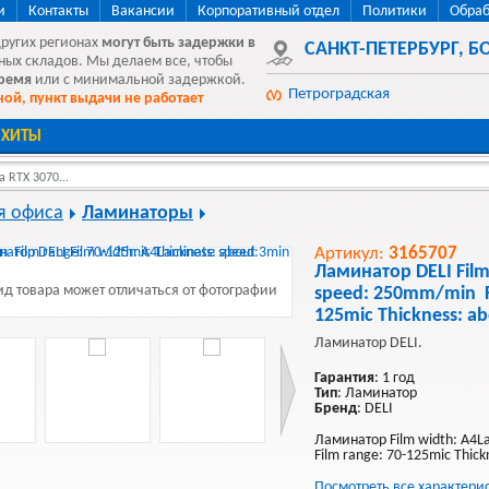
и
Контакты
Вакансии
Корпоративный отдел
Политики
Обраб
других регионах
могут быть
задержки в
САНКТ-ПЕТЕРБУРГ
,
БО
ных складов. Мы делаем все, чтобы
время
или с минимальной задержкой.
Петроградская
ой, пункт выдачи не работает
ХИТЫ
 RTX 3070...
я офиса
Ламинаторы
Артикул:
3165707
Ламинатор DELI Film
д товара может отличаться от фотографии
speed: 250mm/min Fi
125mic Thickness: a
Ламинатор DELI.
Гарантия
: 1 год
Тип
: Ламинатор
Бренд
: DELI
Ламинатор Film width: A4
Film range: 70-125mic Thick
Посмотреть все характери