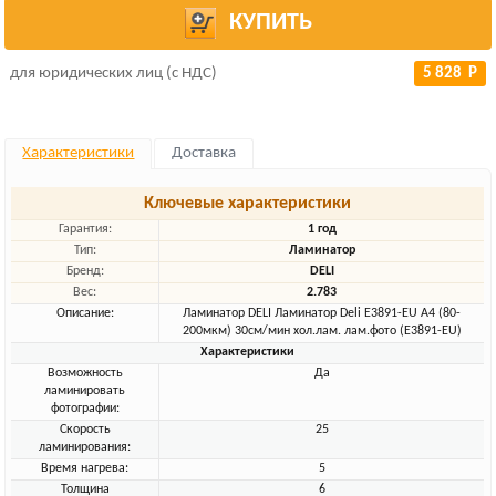
КУПИТЬ
для юридических лиц (с НДС)
5 828 Р
Характеристики
Доставка
Ключевые характеристики
Гарантия:
1 год
Тип:
Ламинатор
Бренд:
DELI
Вес:
2.783
Описание:
Ламинатор DELI Ламинатор Deli E3891-EU A4 (80-
200мкм) 30см/мин хол.лам. лам.фото (E3891-EU)
Характеристики
Возможность
Да
ламинировать
фотографии:
Скорость
25
ламинирования:
Время нагрева:
5
Толщина
6