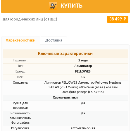
КУПИТЬ
для юридических лиц (с НДС)
38 499 Р
Характеристики
Доставка
Ключевые характеристики
Гарантия:
2 года
Тип:
Ламинатор
Бренд:
FELLOWES
Вес:
5.5
Описание:
Ламинатор FELLOWES Ламинатор Fellowes Neptune
3 A3 A3 (75-175мкм) 60см/мин (4вал.) хол.лам.
лам.фото реверс (FS-57215)
Характеристики
Ручка для
Да
переноса:
Возможность
Да
ламинировать
фотографии:
Регулировка
автоматическая