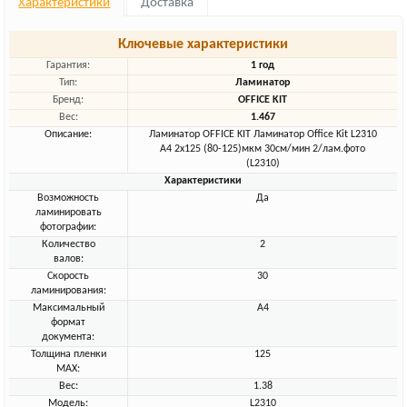
Характеристики
Доставка
Ключевые характеристики
Гарантия:
1 год
Тип:
Ламинатор
Бренд:
OFFICE KIT
Вес:
1.467
Описание:
Ламинатор OFFICE KIT Ламинатор Office Kit L2310
A4 2x125 (80-125)мкм 30см/мин 2/лам.фото
(L2310)
Характеристики
Возможность
Да
ламинировать
фотографии:
Количество
2
валов:
Скорость
30
ламинирования:
Максимальный
A4
формат
документа:
Толщина пленки
125
MAX:
Вес:
1.38
Модель:
L2310