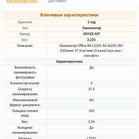
Характеристики
Доставка
Ключевые характеристики
Гарантия:
1 год
Тип:
Ламинатор
Бренд:
OFFICE KIT
Вес:
2.225
Описание:
Ламинатор Office Kit L2325 A4 2x250 (60-
250)мкм 37.5см/мин (4 вала)/хол.лам./
лам.фото
Характеристики
Возможность
Да
ламинировать
фотографии:
Количество валов:
4
Скорость
37.5
ламинирования:
Максимальный
A4
формат документа:
Толщина пленки
250
MAX:
Вес:
3.24
Холодное
Да
ламинирование:
Модель:
L2325