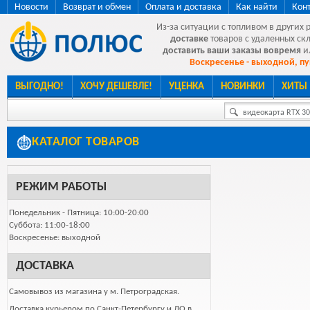
Новости
Возврат и обмен
Оплата и доставка
Как найти
Кон
Из-за ситуации с топливом в других 
доставке
товаров с удаленных ск
доставить ваши заказы вовремя
и
Воскресенье - выходной, пу
ВЫГОДНО!
ХОЧУ ДЕШЕВЛЕ!
УЦЕНКА
НОВИНКИ
ХИТЫ
видеокарта RTX 307
КАТАЛОГ ТОВАРОВ
РЕЖИМ РАБОТЫ
Понедельник - Пятница: 10:00-20:00
Суббота: 11:00-18:00
Воскресенье: выходной
ДОСТАВКА
Самовывоз из магазина у м. Петроградская.
Доставка курьером по Санкт-Петербургу и ЛО в