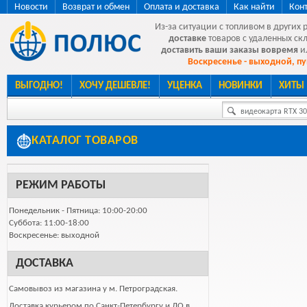
Новости
Возврат и обмен
Оплата и доставка
Как найти
Кон
Из-за ситуации с топливом в других 
доставке
товаров с удаленных ск
доставить ваши заказы вовремя
и
Воскресенье - выходной, пу
ВЫГОДНО!
ХОЧУ ДЕШЕВЛЕ!
УЦЕНКА
НОВИНКИ
ХИТЫ
видеокарта RTX 307
КАТАЛОГ ТОВАРОВ
РЕЖИМ РАБОТЫ
Понедельник - Пятница: 10:00-20:00
Суббота: 11:00-18:00
Воскресенье: выходной
ДОСТАВКА
Самовывоз из магазина у м. Петроградская.
Доставка курьером по Санкт-Петербургу и ЛО в