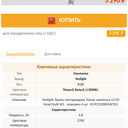
3 290 Р
КУПИТЬ
для юридических лиц (с НДС)
3 290 Р
Характеристики
Доставка
Ключевые характеристики
Тип:
Лампочка
Бренд:
Yeelight
Вес:
0.25
Цветовая
Тёплый белый (≤3000K)
температура:
Описание:
Yeelight Лампа светодиодная Умная лампочка GU10
Smart bulb W1 - упаковка 4 шт. YGYC0120005WTEU
Характеристики
Мощность, Вт:
4.8
Цветовая
2700
температура,