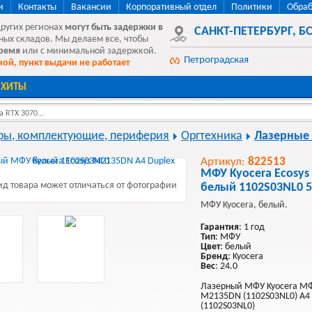
и
Контакты
Вакансии
Корпоративный отдел
Политики
Обраб
других регионах
могут быть
задержки в
САНКТ-ПЕТЕРБУРГ
,
БО
ных складов. Мы делаем все, чтобы
время
или с минимальной задержкой.
Петроградская
ой, пункт выдачи не работает
ХИТЫ
 RTX 3070...
ы, комплектующие, периферия
Оргтехника
Лазерные
Артикул:
822513
МФУ Kyocera Ecosys
д товара может отличаться от фотографии
белый 1102S03NL0 
МФУ Kyocera, белый.
Гарантия
: 1 год
Тип
: МФУ
Цвет
: белый
Бренд
: Kyocera
Вес
: 24.0
Лазерный МФУ Kyocera МФУ
M2135DN (1102S03NL0) A4 
(1102S03NL0)