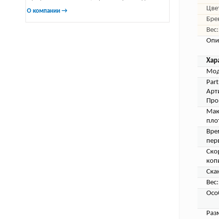
Цве
О компании →
Бре
Вес:
Опи
Хар
Мод
Par
Арт
Про
Мак
пло
Вре
пер
Ско
коп
Ска
Вес:
Осо
Раз