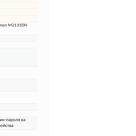
cosys M2135DN
ин-пароля на
ройства