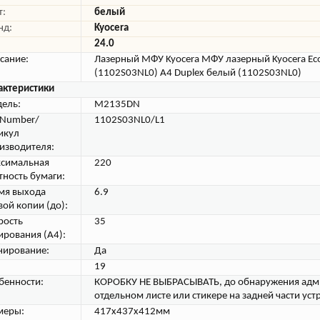
т:
белый
нд:
Kyocera
24.0
сание:
Лазерный МФУ Kyocera МФУ лазерный Kyocera E
(1102S03NL0) A4 Duplex белый (1102S03NL0)
актеристики
ель:
M2135DN
tNumber/
1102S03NL0/L1
икул
изводителя:
симальная
220
тность бумаги:
мя выхода
6.9
вой копии (до):
рость
35
ирования (А4):
нирование:
Да
19
бенности:
КОРОБКУ НЕ ВЫБРАСЫВАТЬ, до обнаружения адм
отдельном листе или стикере на задней части уст
меры:
417x437x412мм