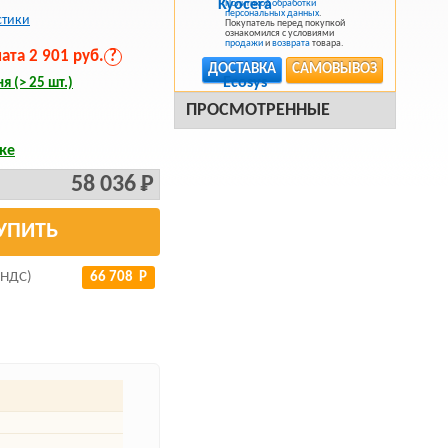
Политикой обработки
персональных данных
.
стики
Покупатель перед покупкой
ознакомился с условиями
продажи
и
возврата
товара.
та 2 901 руб.
?
ДОСТАВКА
САМОВЫВОЗ
я (> 25 шт.)
ПРОСМОТРЕННЫЕ
ке
58 036 Р
УПИТЬ
 НДС)
66 708 Р