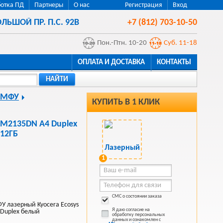
отка ПД
Партнеры
О нас
Регистрация
Вход
ЛЬШОЙ ПР. П.С. 92В
+7 (812) 703-10-50
Пон.-Птн. 10-20
Суб. 11-18
ОПЛАТА И ДОСТАВКА
КОНТАКТЫ
НАЙТИ
 МФУ
КУПИТЬ В 1 КЛИК
 M2135DN A4 Duplex
512ГБ
1
СМС о состоянии заказа
 лазерный Kyocera Ecosys
Я даю согласие на
Duplex белый
обработку персональных
данных и ознакомлен с