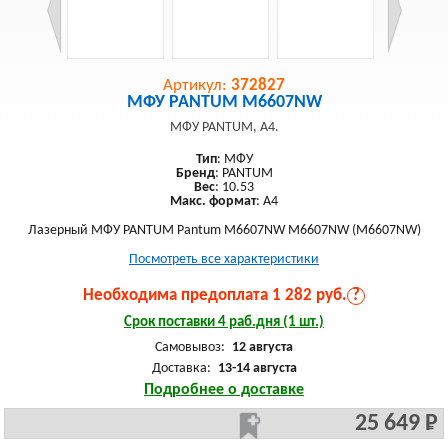
Артикул:
372827
МФУ PANTUM M6607NW
МФУ PANTUM, A4.
Тип
: МФУ
Бренд
: PANTUM
Вес
: 10.53
Макс. формат
: A4
Лазерный МФУ PANTUM Pantum M6607NW M6607NW (M6607NW)
Посмотреть все характеристики
Необходима предоплата 1 282 руб.
?
Срок поставки 4 раб.дня (1 шт.)
Самовывоз:
12 августа
Доставка:
13-14 августа
Подробнее о доставке
25 649 Р