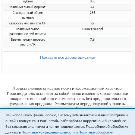
Глубина:
305
Максимальный формат:
A4
Стандартный объем
256
памяти:
Скорость ч/б печати A4:
22
Максимальное
1200x1200 dpi
разрешение ч/б печати:
Время печати первого
7.8
листа ч/б:
Показать все характеристики
Представленное описание носит информационный характер.
Производитель оставляет за собой право изменять характеристики
товара, его внешний вид и комплектность без предварительного
уведомления продавца. Рекомендуем перед покупкой уточнить
характеристики товара на сайте производителя.
Мы используем файлы cookie, систему веб-аналитики Яндекс Метрика и
Указанные цены не являются публичной офертой (ст.435 ГК РФ).
онлайн-консультант (чат), чтобы сайт работал корректно и был удобнее.
Стоимость и наличие товара уточняйте у менеджера.
Без согласия аналитика и чат не подключаются. Подробнее об обработке
данных в
Политике конфиденциальности
и
Политике обработки