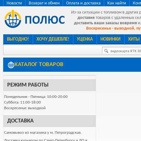
Новости
Возврат и обмен
Оплата и доставка
Как найти
Кон
Из-за ситуации с топливом в других 
доставке
товаров с удаленных ск
доставить ваши заказы вовремя
и
Воскресенье - выходной, пу
ВЫГОДНО!
ХОЧУ ДЕШЕВЛЕ!
УЦЕНКА
НОВИНКИ
ХИТЫ
видеокарта RTX 307
КАТАЛОГ ТОВАРОВ
РЕЖИМ РАБОТЫ
Понедельник - Пятница: 10:00-20:00
Суббота: 11:00-18:00
Воскресенье: выходной
ДОСТАВКА
Самовывоз из магазина у м. Петроградская.
Доставка курьером по Санкт-Петербургу и ЛО в