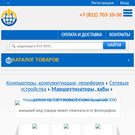
···
Регистрация
Вход
+7 (812) 703-10-50
ОПЛАТА И ДОСТАВКА
КОНТАКТЫ
НАЙТИ
видеокарта RTX 3070...
КАТАЛОГ ТОВАРОВ
›
Компьютеры, комплектующие, периферия
Сетевые
устройства
Маршрутизаторы, хабы
внешний вид товара может отличаться от фотографии