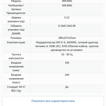
Модель:
WR3000
PartNumber/
WR3000
Артикул
Производителя:
Ширина
0.23
упаковки (ед):
Габариты
0.24x0.23x0.06
упаковки (ед)
ДхШхВ:
Размеры:
180x107x35мм
Комплектация:
Маршрутизатор (Wi-Fi 6, AX3000), cетевой адаптер
питания от 220В (АС), RJ45 Ethernet-кабель, краткое
руководство по установке.
Частота
50 - 60 Гц
электросети:
Входное
100
напряжение
(мин):
Входное
240
напряжение
(макс):
Стандарт Wi-Fi
Да
802.11g:
Показать все характеристики