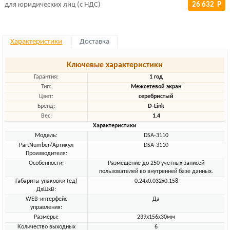
для юридических лиц (с НДС)
26 632 Р
Характеристики
Доставка
Ключевые характеристики
Гарантия:
1 год
Тип:
Межсетевой экран
Цвет:
серебристый
Бренд:
D-Link
Вес:
1.4
Характеристики
Модель:
DSA-3110
PartNumber/Артикул
DSA-3110
Производителя:
Особенности:
Размещение до 250 учетных записей
пользователей во внутренней базе данных.
Габариты упаковки (ед)
0.24x0.032x0.158
ДхШхВ:
WEB-интерфейс
Да
управления:
Размеры:
239x156x30мм
Количество выходных
6