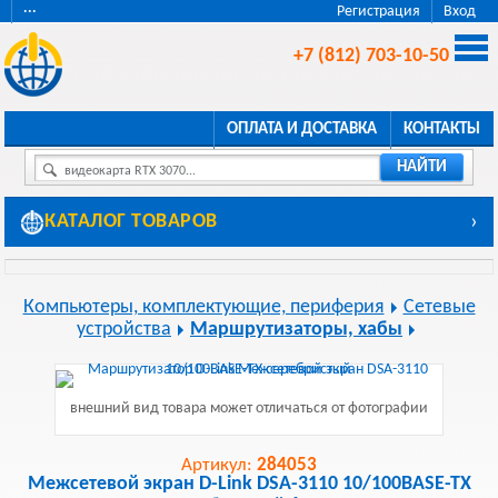
···
Регистрация
Вход
+7 (812) 703-10-50
ОПЛАТА И ДОСТАВКА
КОНТАКТЫ
НАЙТИ
видеокарта RTX 3070...
КАТАЛОГ ТОВАРОВ
›
Компьютеры, комплектующие, периферия
Сетевые
устройства
Маршрутизаторы, хабы
внешний вид товара может отличаться от фотографии
Артикул:
284053
Межсетевой экран D-Link DSA-3110 10/100BASE-TX