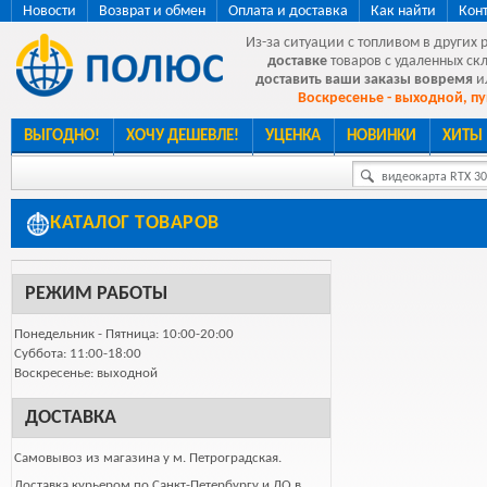
Новости
Возврат и обмен
Оплата и доставка
Как найти
Кон
Из-за ситуации с топливом в других 
доставке
товаров с удаленных ск
доставить ваши заказы вовремя
и
Воскресенье - выходной, пу
ВЫГОДНО!
ХОЧУ ДЕШЕВЛЕ!
УЦЕНКА
НОВИНКИ
ХИТЫ
видеокарта RTX 307
КАТАЛОГ ТОВАРОВ
РЕЖИМ РАБОТЫ
Понедельник - Пятница: 10:00-20:00
Суббота: 11:00-18:00
Воскресенье: выходной
ДОСТАВКА
Самовывоз из магазина у м. Петроградская.
Доставка курьером по Санкт-Петербургу и ЛО в