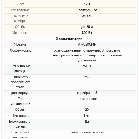
Вес:
12.1
Управление:
Электронное
Покрытие
Эмаль
камеры:
Объём:
до 20 л
Мощность:
800 Вт
Характеристики
Модель:
AM820CMF
Особенности:
размораживание по времени, 8 программ
автоприготовления, таймер, часы, тактовое
управление
Открывание
ручка
дверцы:
Диаметр
255
поворотного
стола:
Цвет корпуса:
серебристый
Тип
электронное
управления:
Объем:
20
Тип гриля:
Нет
Блокировка от
Да
детей:
Внутреннее
эмаль легкой очистки
покрытие