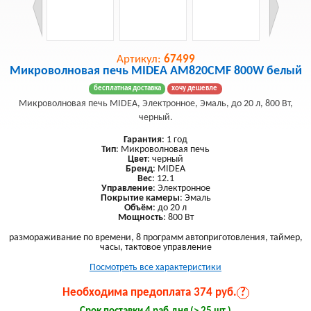
Артикул:
67499
Микроволновая печь MIDEA AM820CMF 800W белый
бесплатная доставка
хочу дешевле
Микроволновая печь MIDEA, Электронное, Эмаль, до 20 л, 800 Вт,
черный.
Гарантия
: 1 год
Тип
: Микроволновая печь
Цвет
: черный
Бренд
: MIDEA
Вес
: 12.1
Управление
: Электронное
Покрытие камеры
: Эмаль
Объём
: до 20 л
Мощность
: 800 Вт
размораживание по времени, 8 программ автоприготовления, таймер,
часы, тактовое управление
Посмотреть все характеристики
Необходима предоплата 374 руб.
?