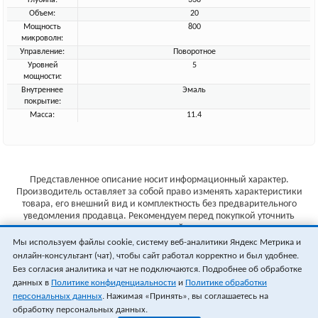
Глубина:
338
Объем:
20
Мощность
800
микроволн:
Управление:
Поворотное
Уровней
5
мощности:
Внутреннее
Эмаль
покрытие:
Масса:
11.4
Представленное описание носит информационный характер.
Производитель оставляет за собой право изменять характеристики
товара, его внешний вид и комплектность без предварительного
уведомления продавца. Рекомендуем перед покупкой уточнить
характеристики товара на сайте производителя.
Мы используем файлы cookie, систему веб-аналитики Яндекс Метрика и
Указанные цены не являются публичной офертой (ст.435 ГК РФ).
онлайн-консультант (чат), чтобы сайт работал корректно и был удобнее.
Стоимость и наличие товара уточняйте у менеджера.
Без согласия аналитика и чат не подключаются. Подробнее об обработке
данных в
Политике конфиденциальности
и
Политике обработки
персональных данных
. Нажимая «Принять», вы соглашаетесь на
обработку персональных данных.