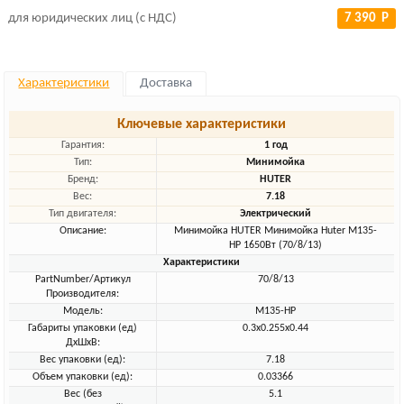
для юридических лиц (с НДС)
7 390 Р
Характеристики
Доставка
Ключевые характеристики
Гарантия:
1 год
Тип:
Минимойка
Бренд:
HUTER
Вес:
7.18
Тип двигателя:
Электрический
Описание:
Минимойка HUTER Минимойка Huter М135-
НР 1650Вт (70/8/13)
Характеристики
PartNumber/Артикул
70/8/13
Производителя:
Модель:
M135-HP
Габариты упаковки (ед)
0.3x0.255x0.44
ДхШхВ:
Вес упаковки (ед):
7.18
Объем упаковки (ед):
0.03366
Вес (без
5.1