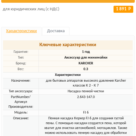
для юридических лиц (с НДС)
1 891 Р
Характеристики
Доставка
Ключевые характеристики
Гарантия:
1 год
Тип:
Аксессуар для минимойки
Бренд:
KARCHER
Вес:
0.3
Характеристики
Назначение:
для бытовых аппаратов высокого давления Karcher
классов К 2 - К 7
Тип аксессуара:
Насадка пенной чистки
PartNumber/
2.643-147.0
Артикул
Производителя:
Модель:
FJ 6
Описание:
Пенная насадка Керхер FJ 6 для создания густой
пены. С помощью насадки создается пена, которой
хватит для очистки автомобилей, мотоциклов. Также
можно использовать пенную насадку для обработки