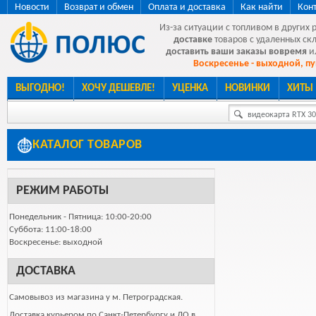
Новости
Возврат и обмен
Оплата и доставка
Как найти
Кон
Из-за ситуации с топливом в других 
доставке
товаров с удаленных ск
доставить ваши заказы вовремя
и
Воскресенье - выходной, пу
ВЫГОДНО!
ХОЧУ ДЕШЕВЛЕ!
УЦЕНКА
НОВИНКИ
ХИТЫ
видеокарта RTX 307
КАТАЛОГ ТОВАРОВ
РЕЖИМ РАБОТЫ
Понедельник - Пятница: 10:00-20:00
Суббота: 11:00-18:00
Воскресенье: выходной
ДОСТАВКА
Самовывоз из магазина у м. Петроградская.
Доставка курьером по Санкт-Петербургу и ЛО в