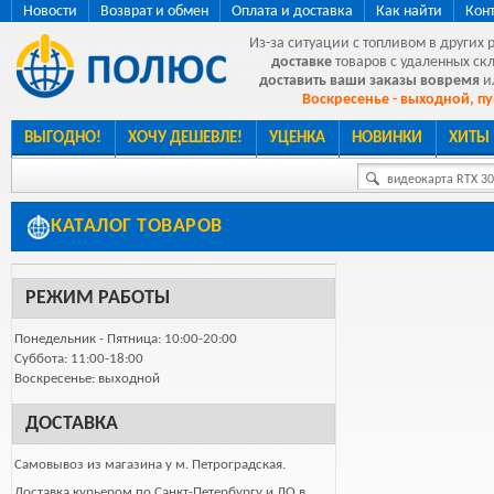
Новости
Возврат и обмен
Оплата и доставка
Как найти
Кон
Из-за ситуации с топливом в других 
доставке
товаров с удаленных ск
доставить ваши заказы вовремя
и
Воскресенье - выходной, пу
ВЫГОДНО!
ХОЧУ ДЕШЕВЛЕ!
УЦЕНКА
НОВИНКИ
ХИТЫ
видеокарта RTX 307
КАТАЛОГ ТОВАРОВ
РЕЖИМ РАБОТЫ
Понедельник - Пятница: 10:00-20:00
Суббота: 11:00-18:00
Воскресенье: выходной
ДОСТАВКА
Самовывоз из магазина у м. Петроградская.
Доставка курьером по Санкт-Петербургу и ЛО в