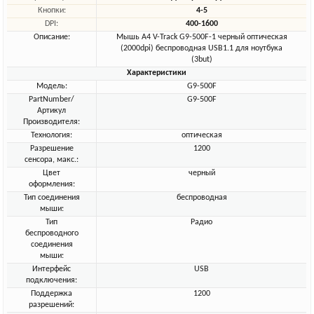
Кнопки:
4-5
DPI:
400-1600
Описание:
Мышь A4 V-Track G9-500F-1 черный оптическая
(2000dpi) беспроводная USB1.1 для ноутбука
(3but)
Характеристики
Модель:
G9-500F
PartNumber/
G9-500F
Артикул
Производителя:
Технология:
оптическая
Разрешение
1200
сенсора, макс.:
Цвет
черный
оформления:
Тип соединения
беспроводная
мыши:
Тип
Радио
беспроводного
соединения
мыши:
Интерфейс
USB
подключения:
Поддержка
1200
разрешений: