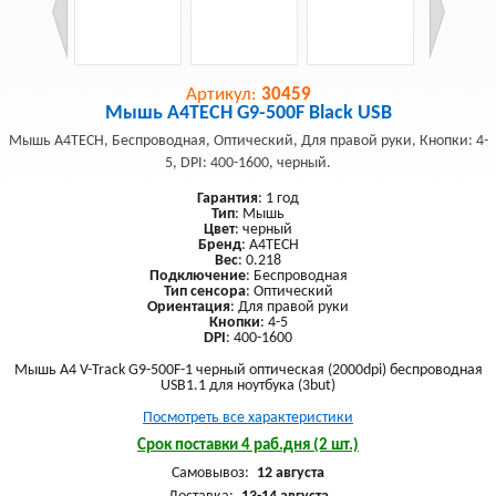
Артикул:
30459
Мышь A4TECH G9-500F Black USB
Мышь A4TECH, Беспроводная, Оптический, Для правой руки, Кнопки: 4-
5, DPI: 400-1600, черный.
Гарантия
: 1 год
Тип
: Мышь
Цвет
: черный
Бренд
: A4TECH
Вес
: 0.218
Подключение
: Беспроводная
Тип сенсора
: Оптический
Ориентация
: Для правой руки
Кнопки
: 4-5
DPI
: 400-1600
Мышь A4 V-Track G9-500F-1 черный оптическая (2000dpi) беспроводная
USB1.1 для ноутбука (3but)
Посмотреть все характеристики
Срок поставки 4 раб.дня (2 шт.)
Самовывоз:
12 августа