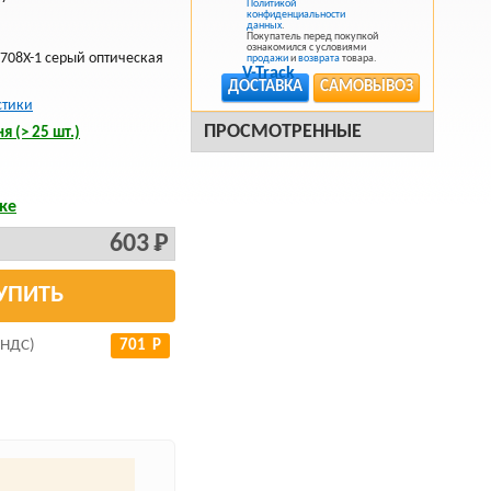
Политикой
конфиденциальности
данных
.
Покупатель перед покупкой
ознакомился с условиями
-708X-1 серый оптическая
продажи
и
возврата
товара.
ДОСТАВКА
САМОВЫВОЗ
стики
ПРОСМОТРЕННЫЕ
я (> 25 шт.)
ке
603 Р
УПИТЬ
 НДС)
701 Р