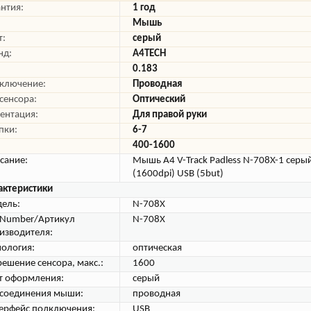
антия:
1 год
Мышь
т:
серый
нд:
A4TECH
0.183
ключение:
Проводная
 сенсора:
Оптический
ентация:
Для правой руки
пки:
6-7
400-1600
сание:
Мышь A4 V-Track Padless N-708X-1 серы
(1600dpi) USB (5but)
актеристики
ель:
N-708X
tNumber/Артикул
N-708X
изводителя:
нология:
оптическая
решение сенсора, макс.:
1600
т оформления:
серый
 соединения мыши:
проводная
ерфейс подключения:
USB