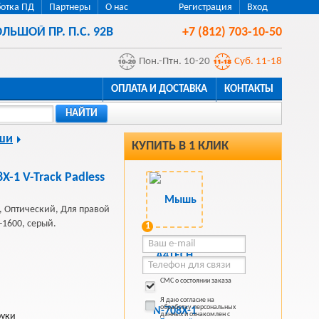
отка ПД
Партнеры
О нас
Регистрация
Вход
ЛЬШОЙ ПР. П.С. 92В
+7 (812) 703-10-50
Пон.-Птн. 10-20
Суб. 11-18
ОПЛАТА И ДОСТАВКА
КОНТАКТЫ
НАЙТИ
ши
КУПИТЬ В 1 КЛИК
-1 V-Track Padless
 Оптический, Для правой
0-1600, серый.
1
СМС о состоянии заказа
Я даю согласие на
обработку персональных
данных и ознакомлен с
руки