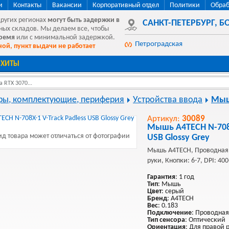
и
Контакты
Вакансии
Корпоративный отдел
Политики
Обраб
других регионах
могут быть
задержки в
САНКТ-ПЕТЕРБУРГ
,
БО
ных складов. Мы делаем все, чтобы
время
или с минимальной задержкой.
Петроградская
ой, пункт выдачи не работает
ХИТЫ
 RTX 3070...
ы, комплектующие, периферия
Устройства ввода
Мы
Артикул:
30089
Мышь A4TECH N-708X
д товара может отличаться от фотографии
USB Glossy Grey
Мышь A4TECH, Проводная,
руки, Кнопки: 6-7, DPI: 40
Гарантия
: 1 год
Тип
: Мышь
Цвет
: серый
Бренд
: A4TECH
Вес
: 0.183
Подключение
: Проводная
Тип сенсора
: Оптический
Ориентация
: Для правой 