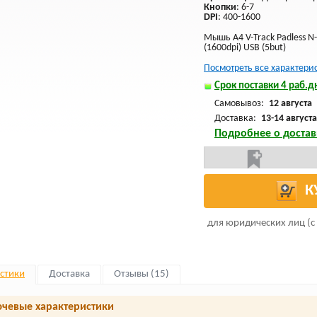
Кнопки
: 6-7
DPI
: 400-1600
Мышь A4 V-Track Padless N
(1600dpi) USB (5but)
Посмотреть все характери
Срок поставки 4 раб.дн
Самовывоз:
12 августа
Доставка:
13-14 августа
Подробнее о достав
К
для юридических лиц (с
стики
Доставка
Отзывы (15)
чевые характеристики