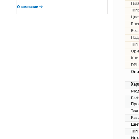
Гар
О компании →
Тип:
Цве
Бре
Вес:
Под
Тип
Ори
Кно
DPI:
Опи
Хар
Мод
Par
Про
Тех
Раз
Цве
Тип
Инт