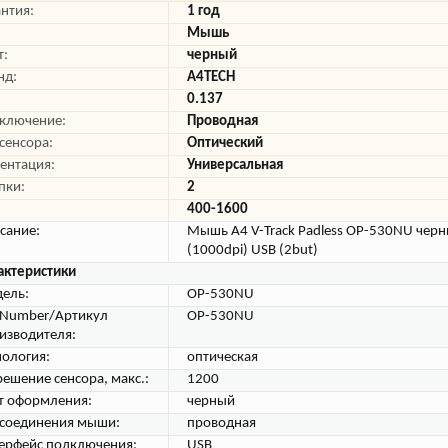
антия:
1 год
Мышь
т:
черный
нд:
A4TECH
0.137
ключение:
Проводная
 сенсора:
Оптический
ентация:
Универсальная
пки:
2
400-1600
сание:
Мышь A4 V-Track Padless OP-530NU черн
(1000dpi) USB (2but)
актеристики
ель:
OP-530NU
tNumber/Артикул
OP-530NU
изводителя:
нология:
оптическая
решение сенсора, макс.:
1200
т оформления:
черный
 соединения мыши:
проводная
ерфейс подключения:
USB