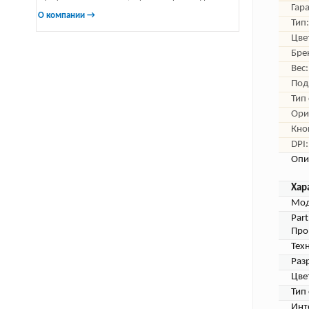
Гар
О компании →
Тип:
Цве
Бре
Вес:
Под
Тип
Ори
Кно
DPI:
Опи
Хар
Мод
Par
Про
Тех
Раз
Цве
Тип
Инт