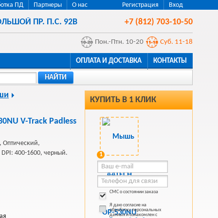
отка ПД
Партнеры
О нас
Регистрация
Вход
ЛЬШОЙ ПР. П.С. 92В
+7 (812) 703-10-50
Пон.-Птн. 10-20
Суб. 11-18
ОПЛАТА И ДОСТАВКА
КОНТАКТЫ
НАЙТИ
ши
КУПИТЬ В 1 КЛИК
NU V-Track Padless
 Оптический,
 DPI: 400-1600, черный.
1
СМС о состоянии заказа
Я даю согласие на
обработку персональных
данных и ознакомлен с
ая