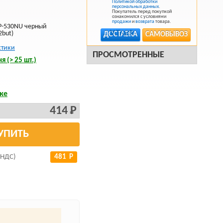
Политикой обработки
персональных данных
.
Покупатель перед покупкой
ознакомился с условиями
продажи
и
возврата
товара.
OP-530NU черный
2but)
ДОСТАВКА
САМОВЫВОЗ
стики
ПРОСМОТРЕННЫЕ
я (> 25 шт.)
ке
414 Р
УПИТЬ
 НДС)
481 Р