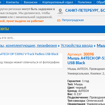
и
Контакты
Вакансии
Корпоративный отдел
Политики
Обраб
других регионах
могут быть
задержки в
САНКТ-ПЕТЕРБУРГ
,
БО
ных складов. Мы делаем все, чтобы
время
или с минимальной задержкой.
Петроградская
ой, пункт выдачи не работает
ХИТЫ
 RTX 3070...
ы, комплектующие, периферия
Устройства ввода
Мы
Артикул:
30096
Мышь A4TECH OP-530
д товара может отличаться от фотографии
USB Black
Мышь A4TECH, Проводная,
Универсальная, Кнопки: 2,
Гарантия
: 1 год
Тип
: Мышь
Цвет
: черный
Бренд
: A4TECH
Вес
: 0.137
Подключение
: Проводная
Тип сенсора
: Оптический
Ориентация
: Универсальн