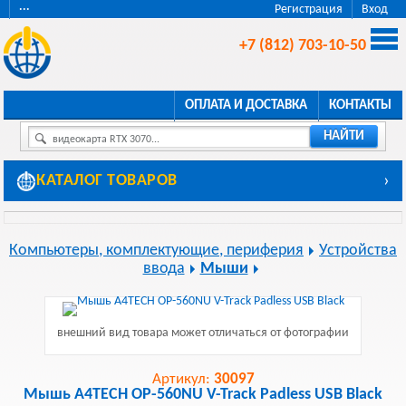
···
Регистрация
Вход
+7 (812) 703-10-50
ОПЛАТА И ДОСТАВКА
КОНТАКТЫ
НАЙТИ
видеокарта RTX 3070...
КАТАЛОГ ТОВАРОВ
›
Компьютеры, комплектующие, периферия
Устройства
ввода
Мыши
внешний вид товара может отличаться от фотографии
Артикул:
30097
Мышь A4TECH OP-560NU V-Track Padless USB Black