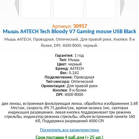
Артикул:
30957
Мышь A4TECH Tech Bloody V7 Gaming mouse USB Black
Мышь A4TECH, Проводная, Оптический, Для правой руки, Кнопки: 8 и
более, DPI: 4000-8000, черный.
Гарантия
: 1 год
Тип
: Мышь
Цвет
: черный
Бренд
: A4TECH
Вес
: 0.242
Подключение
: Проводная
Тип сенсора
: Оптический
Ориентация
: Для правой руки
Кнопки
: 8 и более
DPI
: 4000-8000
две линзы, встроенная фильтрующая линза, обработка изображения 3,68
Мп/сек, скорость IPS 75 дюйм/сек, время оклика 1мс, световая
индикация разрешения, левая кнопка поддерживает три режима
стрельбы, индикатор режима стрельбы, объем встроенной памяти 160
Кб, Поддержка разрешений 4000 CPI
Посмотреть все характеристики
Срок поставки 4 раб.дня (> 25 шт.)