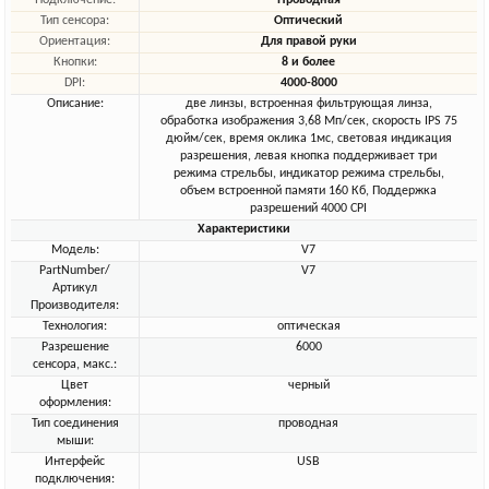
Подключение:
Проводная
Тип сенсора:
Оптический
Ориентация:
Для правой руки
Кнопки:
8 и более
DPI:
4000-8000
Описание:
две линзы, встроенная фильтрующая линза,
обработка изображения 3,68 Мп/сек, скорость IPS 75
дюйм/сек, время оклика 1мс, световая индикация
разрешения, левая кнопка поддерживает три
режима стрельбы, индикатор режима стрельбы,
объем встроенной памяти 160 Кб, Поддержка
разрешений 4000 CPI
Характеристики
Модель:
V7
PartNumber/
V7
Артикул
Производителя:
Технология:
оптическая
Разрешение
6000
сенсора, макс.:
Цвет
черный
оформления:
Тип соединения
проводная
мыши:
Интерфейс
USB
подключения: