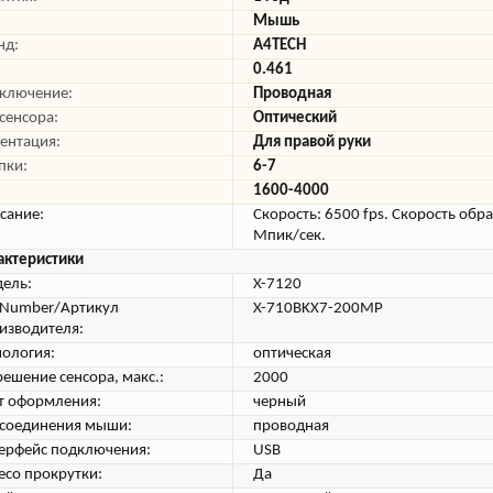
Мышь
нд:
A4TECH
0.461
ключение:
Проводная
 сенсора:
Оптический
ентация:
Для правой руки
пки:
6-7
1600-4000
сание:
Скорость: 6500 fps. Скорость обра
Мпик/сек.
актеристики
ель:
X-7120
tNumber/Артикул
X-710BKX7-200MP
изводителя:
нология:
оптическая
решение сенсора, макс.:
2000
т оформления:
черный
 соединения мыши:
проводная
ерфейс подключения:
USB
есо прокрутки:
Да