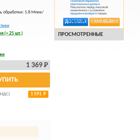
Политикой обработки
персональных данных
.
Покупатель перед покупкой
ознакомился с условиями
ть обработки: 5.8 Мпик/
продажи
и
возврата
товара.
ДОСТАВКА
САМОВЫВОЗ
стики
я (> 25 шт.)
ПРОСМОТРЕННЫЕ
ке
1 369 Р
УПИТЬ
 НДС)
1 591 Р