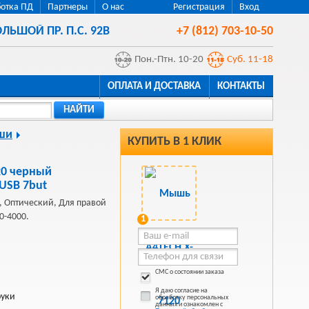
отка ПД
Партнеры
О нас
Регистрация
Вход
ЛЬШОЙ ПР. П.С. 92В
+7 (812) 703-10-50
Пон.-Птн. 10-20
Суб. 11-18
ОПЛАТА И ДОСТАВКА
КОНТАКТЫ
НАЙТИ
ши
КУПИТЬ В 1 КЛИК
0 черный
 USB 7but
 Оптический, Для правой
00-4000.
1
СМС о состоянии заказа
Я даю согласие на
руки
обработку персональных
данных и ознакомлен с