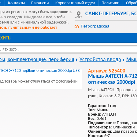
и
Контакты
Вакансии
Корпоративный отдел
Политики
Обраб
других регионах
могут быть
задержки в
САНКТ-ПЕТЕРБУРГ
,
БО
ных складов. Мы делаем все, чтобы
время
или с минимальной задержкой.
Петроградская
ой, пункт выдачи не работает
ХИТЫ
 RTX 3070...
ы, комплектующие, периферия
Устройства ввода
Мы
Артикул:
925400
Мышь A4TECH X-712
д товара может отличаться от фотографии
оптическая 2000dpi
Мышь A4TECH, Проводная,
руки, Кнопки: 6-7, DPI: 16
Гарантия
: 1 год
Тип
: Мышь
Бренд
: A4TECH
Вес
: 0.461
Подключение
: Проводная
Тип сенсора
: Оптический
Ориентация
: Для правой 
Кнопки
: 6-7