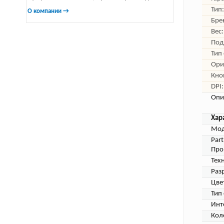
Тип:
О компании →
Бре
Вес:
Под
Тип
Ори
Кно
DPI:
Опи
Хар
Мод
Par
Про
Тех
Раз
Цве
Тип
Инт
Кол