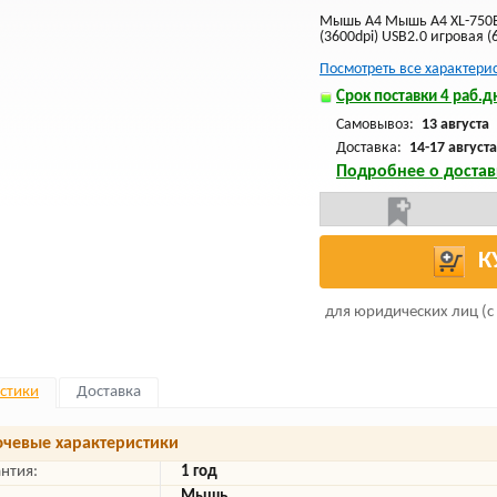
Мышь A4 Мышь A4 XL-750B
(3600dpi) USB2.0 игровая (
Посмотреть все характери
Срок поставки 4 раб.дн
Самовывоз:
13 августа
Доставка:
14-17 августа
Подробнее о достав
К
для юридических лиц (с
стики
Доставка
чевые характеристики
антия:
1 год
Мышь