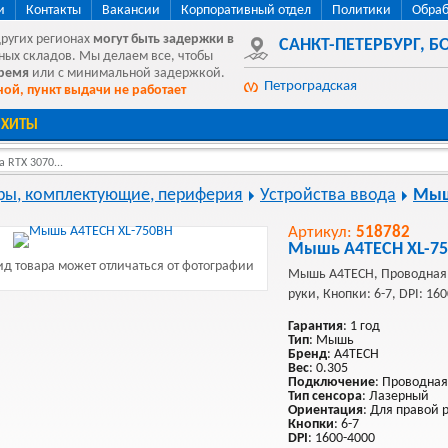
и
Контакты
Вакансии
Корпоративный отдел
Политики
Обраб
других регионах
могут быть
задержки в
САНКТ-ПЕТЕРБУРГ
,
БО
ных складов. Мы делаем все, чтобы
время
или с минимальной задержкой.
Петроградская
ой, пункт выдачи не работает
ХИТЫ
 RTX 3070...
ы, комплектующие, периферия
Устройства ввода
Мы
Артикул:
518782
Мышь A4TECH XL-7
д товара может отличаться от фотографии
Мышь A4TECH, Проводная,
руки, Кнопки: 6-7, DPI: 16
Гарантия
: 1 год
Тип
: Мышь
Бренд
: A4TECH
Вес
: 0.305
Подключение
: Проводная
Тип сенсора
: Лазерный
Ориентация
: Для правой 
Кнопки
: 6-7
DPI
: 1600-4000