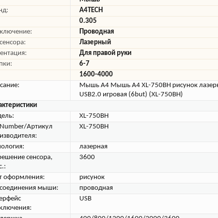
нд:
A4TECH
0.305
ключение:
Проводная
 сенсора:
Лазерный
ентация:
Для правой руки
пки:
6-7
1600-4000
сание:
Мышь A4 Мышь A4 XL-750BH рисунок лазерн
USB2.0 игровая (6but) (XL-750BH)
актеристики
ель:
XL-750BH
tNumber/Артикул
XL-750BH
изводителя:
нология:
лазерная
решение сенсора,
3600
.:
т оформления:
рисунок
 соединения мыши:
проводная
ерфейс
USB
ключения: