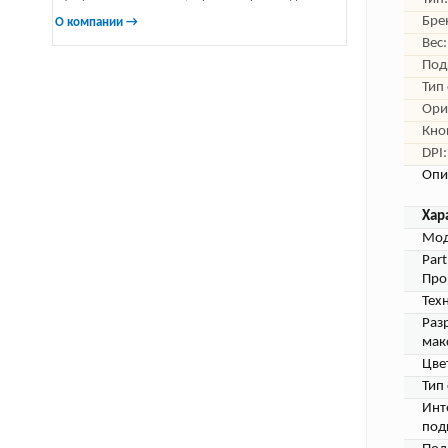
Бре
О компании →
Вес:
Под
Тип
Ори
Кно
DPI:
Опи
Хар
Мод
Par
Про
Тех
Раз
макс
Цве
Тип
Инт
под