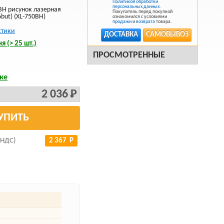
Политикой обработки
персональных данных
.
H рисунок лазерная
Покупатель перед покупкой
6but) (XL-750BH)
ознакомился с условиями
продажи
и
возврата
товара.
стики
ДОСТАВКА
САМОВЫВОЗ
я (> 25 шт.)
ПРОСМОТРЕННЫЕ
ке
2 036 Р
УПИТЬ
 НДС)
2 367 Р