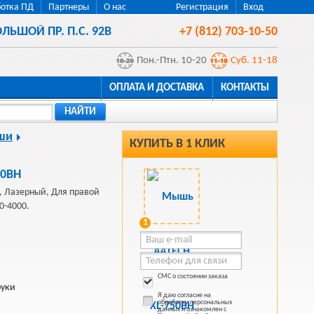
отка ПД
Партнеры
О нас
Регистрация
Вход
ЛЬШОЙ ПР. П.С. 92В
+7 (812) 703-10-50
Пон.-Птн. 10-20
Суб. 11-18
ОПЛАТА И ДОСТАВКА
КОНТАКТЫ
НАЙТИ
ши
КУПИТЬ В 1 КЛИК
50BH
 Лазерный, Для правой
00-4000.
1
СМС о состоянии заказа
руки
Я даю согласие на
обработку персональных
данных и ознакомлен с