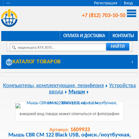
···
Регистрация
Вход
+7 (812) 703-10-50
ОПЛАТА И ДОСТАВКА
КОНТАКТЫ
НАЙТИ
видеокарта RTX 3070...
КАТАЛОГ ТОВАРОВ
›
Компьютеры, комплектующие, периферия
Устройства
ввода
Мыши
внешний вид товара может отличаться от фотографии
Артикул:
1609933
Мышь CBR CM 122 Black USB, офисн./ноутбучная,