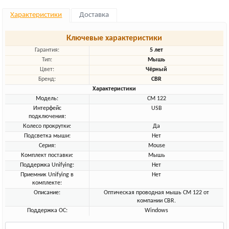
Характеристики
Доставка
Ключевые характеристики
Гарантия:
5 лет
Тип:
Мышь
Цвет:
Чёрный
Бренд:
CBR
Характеристики
Модель:
CМ 122
Интерфейс
USB
подключения:
Колесо прокрутки:
Да
Подсветка мыши:
Нет
Серия:
Mouse
Комплект поставки:
Мышь
Поддержка Unifying:
Нет
Приемник Unifying в
Нет
комплекте:
Описание:
Оптическая проводная мышь CМ 122 от
компании CBR.
Поддержка ОС:
Windows