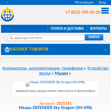
···
Регистрация
Вход
+7 (812) 703-10-50
ОПЛАТА И ДОСТАВКА
КОНТАКТЫ
НАЙТИ
видеокарта RTX 3070...
КАТАЛОГ ТОВАРОВ
›
Компьютеры, комплектующие, периферия
Устройства
ввода
Мыши
внешний вид товара может отличаться от фотографии
Артикул:
1025141
Мышь DEFENDER Sky Dragon GM-090L