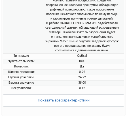
компьютерными процессами. Среди них
прорезиненное колесико прокрутки, обладающее
рифленой поверхностью: такое оформление
колесика исключает скольжение по нему пальца
и гарантирует получение точных движений.
В работе мыши DEFENDER MM-310 задействован
светодиодный датчик, обладающий разрешением
1000 dpi. Такой показатель разрешения будет
оптимален при управлении устройствами с
экранами 9-22". Вы не ощутите задержек курсора:
все его передвижения по экрану будут
соотноситься с движениями мышью.
Тип мыши:
Optical
Чувствительность:
1000
Колесико:
Да
Ширина упаковки:
0.99
Глубина упаковки:
24.22
Высота упаковки:
38.00
Вес упаковки:
0.12
Показать все характеристики