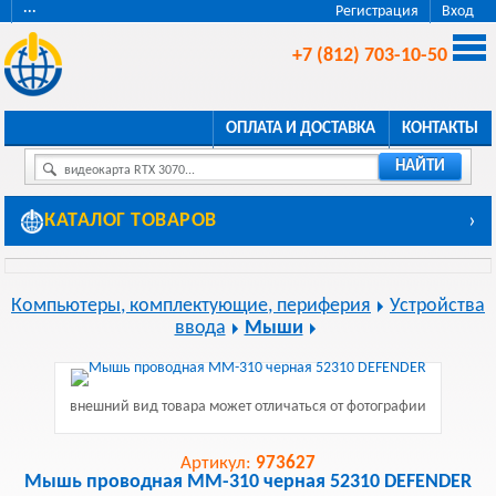
···
Регистрация
Вход
+7 (812) 703-10-50
ОПЛАТА И ДОСТАВКА
КОНТАКТЫ
НАЙТИ
видеокарта RTX 3070...
КАТАЛОГ ТОВАРОВ
›
Компьютеры, комплектующие, периферия
Устройства
ввода
Мыши
внешний вид товара может отличаться от фотографии
Артикул:
973627
Мышь проводная MM-310 черная 52310 DEFENDER