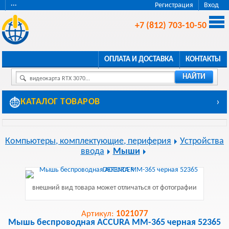
···
Регистрация
Вход
+7 (812) 703-10-50
ОПЛАТА И ДОСТАВКА
КОНТАКТЫ
НАЙТИ
видеокарта RTX 3070...
КАТАЛОГ ТОВАРОВ
›
Компьютеры, комплектующие, периферия
Устройства
ввода
Мыши
внешний вид товара может отличаться от фотографии
Артикул:
1021077
Мышь беспроводная ACCURA MM-365 черная 52365