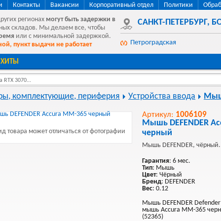
и
Контакты
Вакансии
Корпоративный отдел
Политики
Обраб
других регионах
могут быть
задержки в
САНКТ-ПЕТЕРБУРГ
,
БО
ных складов. Мы делаем все, чтобы
время
или с минимальной задержкой.
Петроградская
ой, пункт выдачи не работает
ХИТЫ
 RTX 3070...
ы, комплектующие, периферия
Устройства ввода
Мы
Артикул:
1006109
Мышь DEFENDER Ac
д товара может отличаться от фотографии
черный
Мышь DEFENDER, чёрный.
Гарантия
: 6 мес.
Тип
: Мышь
Цвет
: Чёрный
Бренд
: DEFENDER
Вес
: 0.12
Мышь DEFENDER Defender 
мышь Accura MM-365 черны
(52365)