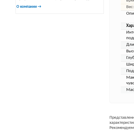
Бре
О компании →
Вес:
Опи
Хар
Инт
под
Дли
Выс
Глу
Шир
Под
Мак
чув
Мас
Представленн
характеристи
Рекомендуем 