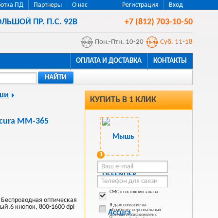
отка ПД
Партнеры
О нас
Регистрация
Вход
ЛЬШОЙ ПР. П.С. 92В
+7 (812) 703-10-50
Пон.-Птн. 10-20
Суб. 11-18
ОПЛАТА И ДОСТАВКА
КОНТАКТЫ
НАЙТИ
ши
КУПИТЬ В 1 КЛИК
cura MM-365
1
СМС о состоянии заказа
Беспроводная оптическая
Я даю согласие на
й,6 кнопок, 800-1600 dpi
обработку персональных
данных и ознакомлен с