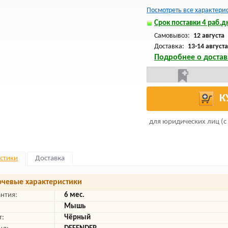
Посмотреть все характери
Срок поставки 4 раб.дн
Самовывоз:
12 августа
Доставка:
13-14 августа
Подробнее о достав
К
для юридических лиц (с
стики
Доставка
чевые характеристики
антия:
6 мес.
Мышь
т:
Чёрный