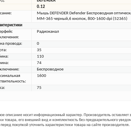
нд:
DEFENDER
0.12
сание:
Мышь DEFENDER Defender Беспроводная оптическ
MM-365 черный,6 кнопок, 800-1600 dpi (52365)
актеристики
ерфейс
Радиоканал
ключения:
на провода:
0
ота:
35
бина:
110
ина:
74
ключение:
Беспроводное
симальная
1600
ствительность:
са:
75
ое описание носит информационный характер. Производитель оставляет з
ки товара, его внешний вид и комплектность без предварительного уведо
перед покупкой уточнить характеристики товара на сайте производителя.