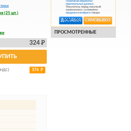
Политикой обработки
персональных данных
.
стики
Покупатель перед покупкой
ознакомился с условиями
я (25 шт.)
продажи
и
возврата
товара.
ДОСТАВКА
САМОВЫВОЗ
ПРОСМОТРЕННЫЕ
ке
324 Р
УПИТЬ
 НДС)
376 Р