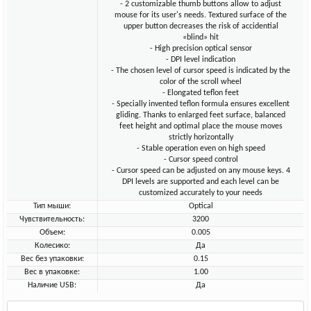
- 2 customizable thumb buttons allow to adjust
mouse for its user's needs. Textured surface of the
upper button decreases the risk of accidential
«blind» hit
- High precision optical sensor
- DPI level indication
- The chosen level of cursor speed is indicated by the
color of the scroll wheel
- Elongated teflon feet
- Specially invented teflon formula ensures excellent
gliding. Thanks to enlarged feet surface, balanced
feet height and optimal place the mouse moves
strictly horizontally
- Stable operation even on high speed
- Cursor speed control
- Cursor speed can be adjusted on any mouse keys. 4
DPI levels are supported and each level can be
customized accurately to your needs
Тип мыши:
Optical
Чувствительность:
3200
Объем:
0.005
Колесико:
Да
Вес без упаковки:
0.15
Вес в упаковке:
1.00
Наличие USB:
Да