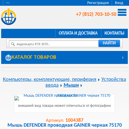
···
Регистрация
Вход
+7 (812) 703-10-50
ОПЛАТА И ДОСТАВКА
КОНТАКТЫ
НАЙТИ
видеокарта RTX 3070...
КАТАЛОГ ТОВАРОВ
›
Компьютеры, комплектующие, периферия
Устройства
ввода
Мыши
внешний вид товара может отличаться от фотографии
Артикул:
1004387
Мышь DEFENDER проводная GAINER черная 75170