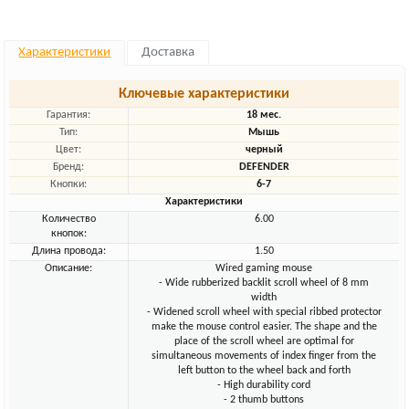
Характеристики
Доставка
Ключевые характеристики
Гарантия:
18 мес.
Тип:
Мышь
Цвет:
черный
Бренд:
DEFENDER
Кнопки:
6-7
Характеристики
Количество
6.00
кнопок:
Длина провода:
1.50
Описание:
Wired gaming mouse
- Wide rubberized backlit scroll wheel of 8 mm
width
- Widened scroll wheel with special ribbed protector
make the mouse control easier. The shape and the
place of the scroll wheel are optimal for
simultaneous movements of index finger from the
left button to the wheel back and forth
- High durability cord
- 2 thumb buttons