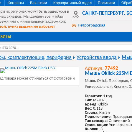
и
Контакты
Вакансии
Корпоративный отдел
Политики
Обраб
других регионах
могут быть
задержки в
САНКТ-ПЕТЕРБУРГ
,
БО
ных складов. Мы делаем все, чтобы
время
или с минимальной задержкой.
Петроградская
ой, пункт выдачи не работает
ХИТЫ
 RTX 3070...
ы, комплектующие, периферия
Устройства ввода
Мы
Артикул:
77492
Мышь Oklick 225M B
д товара может отличаться от фотографии
Мышь Oklick, Проводная, 
Универсальная, Кнопки: 3,
Гарантия
: 1 год
Тип
: Мышь
Бренд
: Oklick
Вес
: 0.113
Страна
: Китай
Подключение
: Проводная
Тип сенсора
: Оптический
Ориентация
: Универсальн
Кнопки
: 3