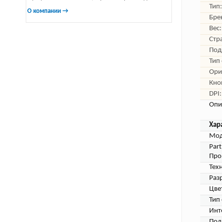
Тип:
О компании →
Бре
Вес:
Стр
Под
Тип
Ори
Кно
DPI:
Опи
Хар
Мод
Par
Про
Тех
Раз
Цве
Тип
Инт
Под