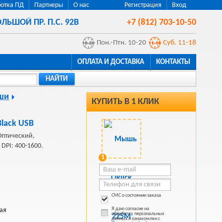
отка ПД
Партнеры
О нас
Регистрация
Вход
ЛЬШОЙ ПР. П.С. 92В
+7 (812) 703-10-50
Пон.-Птн. 10-20
Суб. 11-18
ОПЛАТА И ДОСТАВКА
КОНТАКТЫ
НАЙТИ
ши
КУПИТЬ В 1 КЛИК
lack USB
Оптический,
 DPI: 400-1600.
1
СМС о состоянии заказа
Я даю согласие на
ая
обработку персональных
данных и ознакомлен с