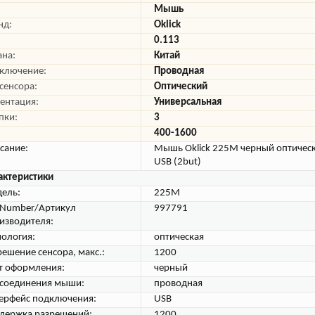
Мышь
нд:
Oklick
0.113
ана:
Китай
ключение:
Проводная
 сенсора:
Оптический
ентация:
Универсальная
пки:
3
400-1600
сание:
Мышь Oklick 225M черный оптическ
USB (2but)
актеристики
ель:
225M
tNumber/Артикул
997791
изводителя:
нология:
оптическая
решение сенсора, макс.:
1200
т оформления:
черный
 соединения мыши:
проводная
ерфейс подключения:
USB
держка разрешений:
1200