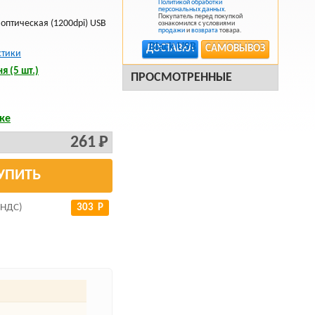
Политикой обработки
персональных данных
.
Покупатель перед покупкой
оптическая (1200dpi) USB
ознакомился с условиями
продажи
и
возврата
товара.
ДОСТАВКА
САМОВЫВОЗ
стики
я (5 шт.)
ПРОСМОТРЕННЫЕ
ке
261 Р
УПИТЬ
 НДС)
303 Р