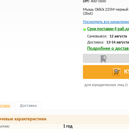
DPI
: 400-1600
Мышь Oklick 225M черный 
(2but)
Посмотреть все характери
Срок поставки 4 раб.дн
Самовывоз:
12 августа
Доставка:
13-14 августа
Подробнее о достав
К
для юридических лиц (с
стики
Доставка
чевые характеристики
антия:
1 год