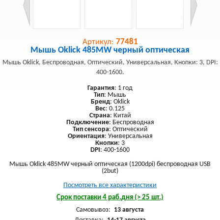
Артикул:
77481
Мышь Oklick 485MW черный оптическая
Мышь Oklick, Беспроводная, Оптический, Универсальная, Кнопки: 3, DPI:
400-1600.
Гарантия
: 1 год
Тип
: Мышь
Бренд
: Oklick
Вес
: 0.125
Страна
: Китай
Подключение
: Беспроводная
Тип сенсора
: Оптический
Ориентация
: Универсальная
Кнопки
: 3
DPI
: 400-1600
Мышь Oklick 485MW черный оптическая (1200dpi) беспроводная USB
(2but)
Посмотреть все характеристики
Срок поставки 4 раб.дня (> 25 шт.)
Самовывоз:
13 августа